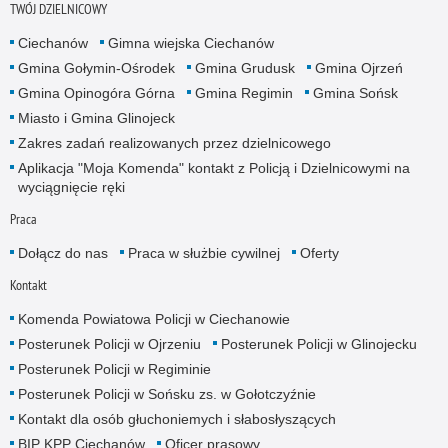
TWÓJ DZIELNICOWY
Ciechanów
Gimna wiejska Ciechanów
Gmina Gołymin-Ośrodek
Gmina Grudusk
Gmina Ojrzeń
Gmina Opinogóra Górna
Gmina Regimin
Gmina Sońsk
Miasto i Gmina Glinojeck
Zakres zadań realizowanych przez dzielnicowego
Aplikacja "Moja Komenda" kontakt z Policją i Dzielnicowymi na
wyciągnięcie ręki
Praca
Dołącz do nas
Praca w służbie cywilnej
Oferty
Kontakt
Komenda Powiatowa Policji w Ciechanowie
Posterunek Policji w Ojrzeniu
Posterunek Policji w Glinojecku
Posterunek Policji w Regiminie
Posterunek Policji w Sońsku zs. w Gołotczyźnie
Kontakt dla osób głuchoniemych i słabosłyszących
BIP KPP Ciechanów
Oficer prasowy