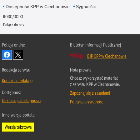
Dostępność KPP w Ciechanowie
Sygnaliści
RODO/DODO
Dołącz do nas
Policja online
Biuletyn Informacji Publicznej
BIP KPP w Ciechanowie
Redakcja serwisu
Nota prawna
Chcesz wykorzystać materiał
Kontakt z redakcją
z serwisu KPP w Ciechanowie.
Dostępność
Zapoznaj się z zasadami
Deklaracja dostępności
Polityka prywatności
Inne wersje portalu
Wersja tekstowa