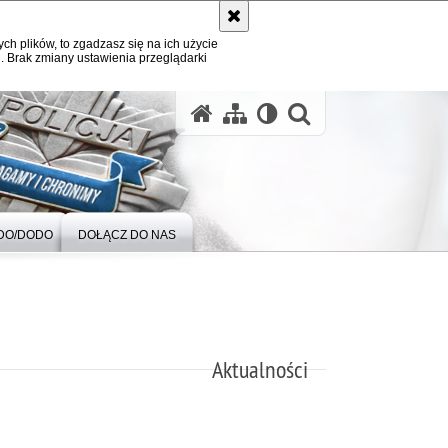
ych plików, to zgadzasz się na ich użycie
. Brak zmiany ustawienia przeglądarki
otwórz wysz
DO/DODO
DOŁĄCZ DO NAS
Aktualności