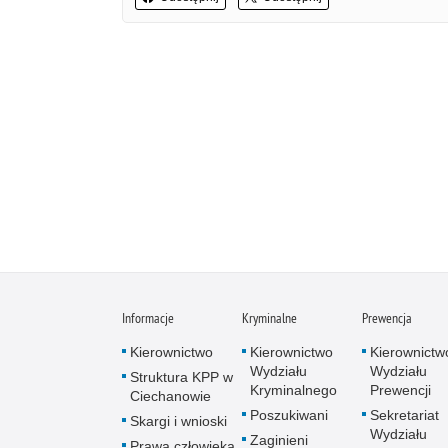
Informacje
Kryminalne
Prewencja
Kierownictwo
Kierownictwo
Kierownictw
Wydziału
Wydziału
Struktura KPP w
Kryminalnego
Prewencji
Ciechanowie
Poszukiwani
Sekretariat
Skargi i wnioski
Wydziału
Zaginieni
Prawa człowieka