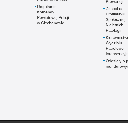
Prewencji
Regulamin
Zespół ds.
Komendy
Profilaktyki
Powiatowej Policji
Społecznej,
w Ciechanowie
Nieletnich i
Patologii
Kierownictw
Wydziału
Patrolowo-
Interwencyj
Oddziały o p
mundurowy