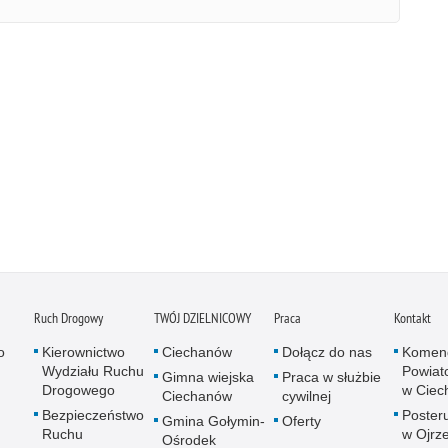
Ruch Drogowy
TWÓJ DZIELNICOWY
Praca
Kontakt
o
Kierownictwo
Ciechanów
Dołącz do nas
Komen
Wydziału Ruchu
Powiato
Gimna wiejska
Praca w służbie
Drogowego
w Ciec
Ciechanów
cywilnej
Bezpieczeństwo
Posteru
Gmina Gołymin-
Oferty
Ruchu
w Ojrz
Ośrodek