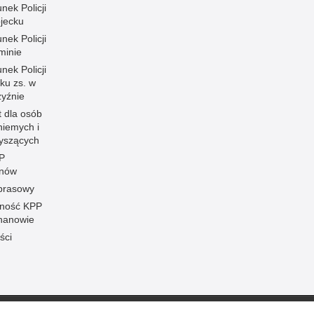
nek Policji
ojecku
nek Policji
minie
nek Policji
ku zs. w
zyźnie
t dla osób
niemych i
łyszących
P
anów
 prasowy
ność KPP
hanowie
ści