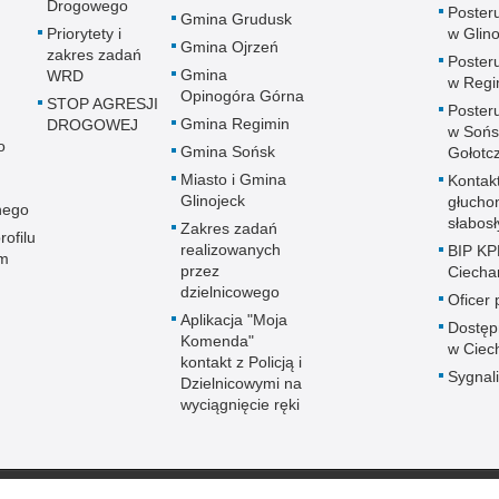
Drogowego
Posteru
Gmina Grudusk
Priorytety i
w Glin
Gmina Ojrzeń
zakres zadań
Posteru
Gmina
WRD
w Regi
Opinogóra Górna
STOP AGRESJI
Posteru
Gmina Regimin
DROGOWEJ
w Sońs
o
Gmina Sońsk
Gołotc
Miasto i Gmina
Kontak
Glinojeck
głucho
nego
słabos
Zakres zadań
rofilu
realizowanych
BIP KP
m
przez
Ciech
dzielnicowego
Oficer
Aplikacja "Moja
Dostęp
Komenda"
w Ciec
kontakt z Policją i
Sygnali
Dzielnicowymi na
wyciągnięcie ręki