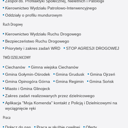
Zespół ds. Profilaktyki Społecznej, Nieletnich i Patologii
Kierownictwo Wydziału Patrolowo-Interwencyjnego
Oddziały o profilu mundurowym
Ruch Drogowy
Kierownictwo Wydziału Ruchu Drogowego
Bezpieczeństwo Ruchu Drogowego
Priorytety i zakres zadań WRD
STOP AGRESJI DROGOWEJ
TWÓJ DZIELNICOWY
Ciechanów
Gimna wiejska Ciechanów
Gmina Gołymin-Ośrodek
Gmina Grudusk
Gmina Ojrzeń
Gmina Opinogóra Górna
Gmina Regimin
Gmina Sońsk
Miasto i Gmina Glinojeck
Zakres zadań realizowanych przez dzielnicowego
Aplikacja "Moja Komenda" kontakt z Policją i Dzielnicowymi na
wyciągnięcie ręki
Praca
Dołącz do nas
Praca w służbie cywilnej
Oferty