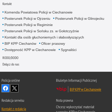
Kontakt
Komenda Powiatowa Policji w Ciechanowie
Posterunek Policji w Ojrzeniu
Posterunek Policji w Glinojecku
Posterunek Policji w Regiminie
Posterunek Policji w Sońsku zs. w Gołotczyźnie
Kontakt dla osób głuchoniemych i słabosłyszących
BIP KPP Ciechanów
Oficer prasowy
Dostępność KPP w Ciechanowie
Sygnaliści
RODO/DODO
Dołącz do nas
Policja online
Biuletyn Informacji Publicznej
BIP KPP w Ciechanowie
Redakcja serwisu
Nota prawna
Chcesz wykorzystać materiał
Kontakt z redakcją
z serwisu KPP w Ciechanowie.