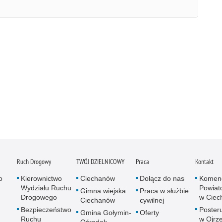
Ruch Drogowy
TWÓJ DZIELNICOWY
Praca
Kontakt
o
Kierownictwo
Ciechanów
Dołącz do nas
Komen
Wydziału Ruchu
Powiato
Gimna wiejska
Praca w służbie
Drogowego
w Ciec
Ciechanów
cywilnej
Bezpieczeństwo
Posteru
Gmina Gołymin-
Oferty
Ruchu
w Ojrz