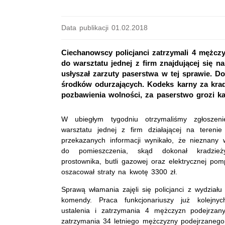
Data publikacji 01.02.2018
Ciechanowscy policjanci zatrzymali 4 mężcz
do warsztatu jednej z firm znajdującej się n
usłyszał zarzuty paserstwa w tej sprawie. 
środków odurzających. Kodeks karny za krad
pozbawienia wolności, za paserstwo grozi ka
W ubiegłym tygodniu otrzymaliśmy zgłoszen
warsztatu jednej z firm działającej na tereni
przekazanych informacji wynikało, że nieznany
do pomieszczenia, skąd dokonał kradzież
prostownika, butli gazowej oraz elektrycznej po
oszacował straty na kwotę 3300 zł.
Sprawą włamania zajęli się policjanci z wydziału
komendy. Praca funkcjonariuszy już kolejny
ustalenia i zatrzymania 4 mężczyzn podejrza
zatrzymania 34 letniego mężczyzny podejrzanego