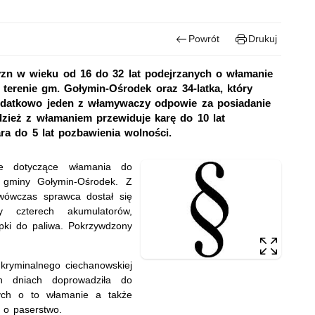
Powrót
Drukuj
yzn w wieku od 16 do 32 lat podejrzanych o włamanie
a terenie gm. Gołymin-Ośrodek oraz 34-latka, który
Dodatkowo jeden z włamywaczy odpowie za posiadanie
zież z włamaniem przewiduje karę do 10 lat
ra do 5 lat pozbawienia wolności.
ie dotyczące włamania do
e gminy Gołymin-Ośrodek. Z
 wówczas sprawca dostał się
y czterech akumulatorów,
mpki do paliwa. Pokrzywdzony
 kryminalnego ciechanowskiej
ch dniach doprowadziła do
nych o to włamanie a także
 o paserstwo.