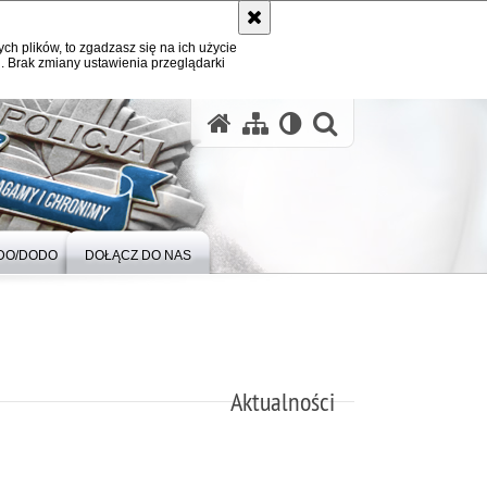
ych plików, to zgadzasz się na ich użycie
. Brak zmiany ustawienia przeglądarki
otwórz wysz
DO/DODO
DOŁĄCZ DO NAS
Aktualności