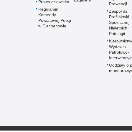
Zaginieni
Prawa człowieka
Prewencji
Regulamin
Zespół ds.
Komendy
Profilaktyki
Powiatowej Policji
Społecznej,
w Ciechanowie
Nieletnich i
Patologii
Kierownictw
Wydziału
Patrolowo-
Interwencyj
Oddziały o p
mundurowy