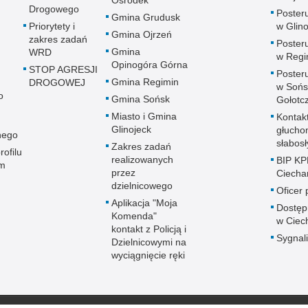
Ośrodek
Drogowego
Posteru
Gmina Grudusk
Priorytety i
w Glin
Gmina Ojrzeń
zakres zadań
Posteru
Gmina
WRD
w Regi
Opinogóra Górna
STOP AGRESJI
Posteru
Gmina Regimin
DROGOWEJ
w Sońs
o
Gmina Sońsk
Gołotc
Miasto i Gmina
Kontak
Glinojeck
głucho
nego
słabos
Zakres zadań
rofilu
realizowanych
BIP KP
m
przez
Ciech
dzielnicowego
Oficer
Aplikacja "Moja
Dostęp
Komenda"
w Ciec
kontakt z Policją i
Sygnali
Dzielnicowymi na
wyciągnięcie ręki