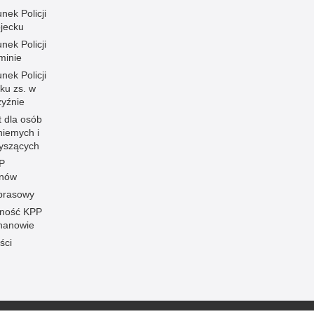
nek Policji
ojecku
nek Policji
minie
nek Policji
ku zs. w
zyźnie
t dla osób
niemych i
łyszących
P
anów
 prasowy
ność KPP
hanowie
ści