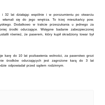
i 32 lat działając wspólnie i w porozumieniu po otwarciu
u włamali się do jego wnętrza. To trzej mieszkańcy pow.
yskiego. Dodatkowo w trakcie przeszukania u jednego za
obniej środki odurzające. Wstępne badanie zabezpieczonej
ustalili również, że paserem, który kupił skradziony towar był
e karę do 10 lat pozbawienia wolności, za paserstwo grozi
nie środków odurzających jest zagrożone karą do 3 lat
będzie odpowiadał przed sądem rodzinnym.