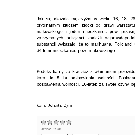
Jak się okazało mężczyźni w wieku 16, 18, 26 
oryginalnym kluczem kłódki od drzwi warsztat
makowskiego i jeden mieszkaniec pow. przasn
zatrzymanych policjanci znaleźli najprawdopod
substancji wykazało, że to marihuana. Policjanci 
34-letni mieszkaniec pow. makowskiego.
Kodeks karny za kradzież z włamaniem przewiduj
kara do 5 lat pozbawienia wolności. Posiada
pozbawienia wolności. 16-latek za swoje czyny 
kom. Jolanta Bym
Ocena: 0/5 (0)