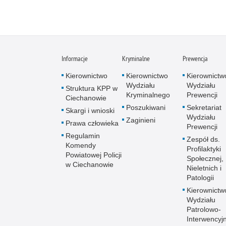
Informacje
Kryminalne
Prewencja
Kierownictwo
Kierownictwo
Kierownictw
Wydziału
Wydziału
Struktura KPP w
Kryminalnego
Prewencji
Ciechanowie
Poszukiwani
Sekretariat
Skargi i wnioski
Wydziału
Zaginieni
Prawa człowieka
Prewencji
Regulamin
Zespół ds.
Komendy
Profilaktyki
Powiatowej Policji
Społecznej,
w Ciechanowie
Nieletnich i
Patologii
Kierownictw
Wydziału
Patrolowo-
Interwencyj