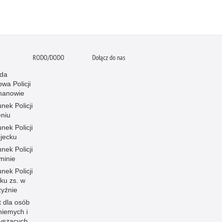
RODO/DODO
Dołącz do nas
da
wa Policji
hanowie
nek Policji
eniu
nek Policji
ojecku
nek Policji
minie
nek Policji
ku zs. w
zyźnie
t dla osób
niemych i
łyszących