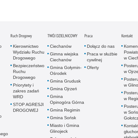
Ruch Drogowy
TWÓJ DZIELNICOWY
Praca
Kontakt
o
Kierownictwo
Ciechanów
Dołącz do nas
Komen
Wydziału Ruchu
Powiato
Gimna wiejska
Praca w służbie
Drogowego
w Ciec
Ciechanów
cywilnej
Bezpieczeństwo
Posteru
Gmina Gołymin-
Oferty
Ruchu
w Ojrz
Ośrodek
Drogowego
Posteru
Gmina Grudusk
Priorytety i
w Glin
Gmina Ojrzeń
zakres zadań
Posteru
Gmina
WRD
w Regi
Opinogóra Górna
STOP AGRESJI
Posteru
Gmina Regimin
DROGOWEJ
w Sońs
o
Gmina Sońsk
Gołotc
Miasto i Gmina
Kontak
Glinojeck
głucho
nego
słabos