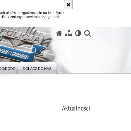
ych plików, to zgadzasz się na ich użycie
. Brak zmiany ustawienia przeglądarki
otwórz wysz
DO/DODO
DOŁĄCZ DO NAS
Aktualności