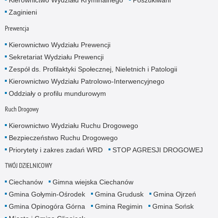
Kierownictwo Wydziału Kryminalnego
Poszukiwani
Zaginieni
Prewencja
Kierownictwo Wydziału Prewencji
Sekretariat Wydziału Prewencji
Zespół ds. Profilaktyki Społecznej, Nieletnich i Patologii
Kierownictwo Wydziału Patrolowo-Interwencyjnego
Oddziały o profilu mundurowym
Ruch Drogowy
Kierownictwo Wydziału Ruchu Drogowego
Bezpieczeństwo Ruchu Drogowego
Priorytety i zakres zadań WRD
STOP AGRESJI DROGOWEJ
TWÓJ DZIELNICOWY
Ciechanów
Gimna wiejska Ciechanów
Gmina Gołymin-Ośrodek
Gmina Grudusk
Gmina Ojrzeń
Gmina Opinogóra Górna
Gmina Regimin
Gmina Sońsk