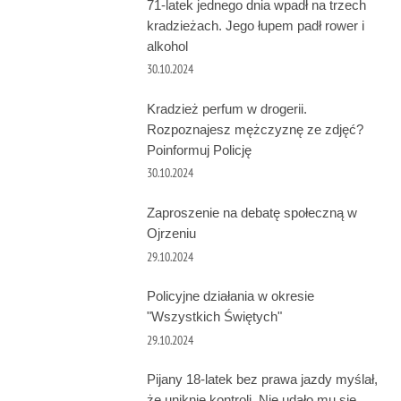
71-latek jednego dnia wpadł na trzech
kradzieżach. Jego łupem padł rower i
alkohol
30.10.2024
Kradzież perfum w drogerii.
Rozpoznajesz mężczyznę ze zdjęć?
Poinformuj Policję
30.10.2024
Zaproszenie na debatę społeczną w
Ojrzeniu
29.10.2024
Policyjne działania w okresie
"Wszystkich Świętych"
29.10.2024
Pijany 18-latek bez prawa jazdy myślał,
że uniknie kontroli. Nie udało mu się