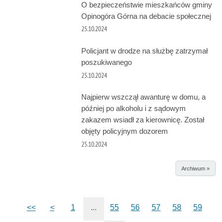
O bezpieczeństwie mieszkańców gminy
Opinogóra Górna na debacie społecznej
25.10.2024
Policjant w drodze na służbę zatrzymał
poszukiwanego
25.10.2024
Najpierw wszczął awanturę w domu, a
później po alkoholu i z sądowym
zakazem wsiadł za kierownicę. Został
objęty policyjnym dozorem
25.10.2024
Archiwum »
<<
<
1
...
55
56
57
58
59