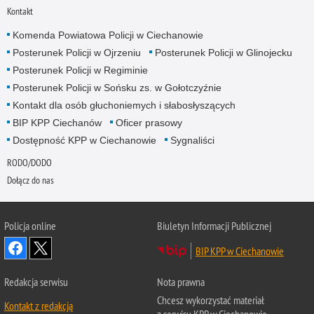
Kontakt
Komenda Powiatowa Policji w Ciechanowie
Posterunek Policji w Ojrzeniu
Posterunek Policji w Glinojecku
Posterunek Policji w Regiminie
Posterunek Policji w Sońsku zs. w Gołotczyźnie
Kontakt dla osób głuchoniemych i słabosłyszących
BIP KPP Ciechanów
Oficer prasowy
Dostępność KPP w Ciechanowie
Sygnaliści
RODO/DODO
Dołącz do nas
Policja online
Biuletyn Informacji Publicznej
BIP KPP w Ciechanowie
Redakcja serwisu
Nota prawna
Chcesz wykorzystać materiał
Kontakt z redakcją
z serwisu KPP w Ciechanowie.