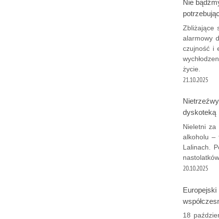
Nie bądźmy 
potrzebują
Zbliżające 
alarmowy d
czujność i
wychłodzen
życie.
21.10.2025
Nietrzeźwy
dyskoteką
Nieletni za
alkoholu –
Lalinach. P
nastolatków
20.10.2025
Europejski
współczes
18 paździer