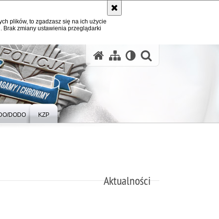
ych plików, to zgadzasz się na ich użycie
. Brak zmiany ustawienia przeglądarki
otwórz wysz
DO/DODO
KZP
Aktualności