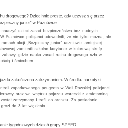
hu drogowego? Dziecinnie proste, gdy uczysz się przez
ezpieczny junior” w Puznówce
nauczyć dzieci zasad bezpieczeństwa bez nudnych
W Puznówce policjanci udowodnili, że nie tylko można, ale
 ramach akcji „Bezpieczny junior” uczniowie tamtejszej
tawowej zamienili szkolne korytarze w kolorową strefę
j zabawy, gdzie nauka zasad ruchu drogowego szła w
dością i śmiechem.
ojazdu zakończona zatrzymaniem. W środku narkotyki
ntroli zaparkowanego peugeota w Woli Rowskiej policjanci
 kierowcy oraz we wnętrzu pojazdu woreczki z amfetaminą.
ostał zatrzymany i trafił do aresztu. Za posiadanie
grozi do 3 lat więzienia.
nie tygodniowych działań grupy SPEED