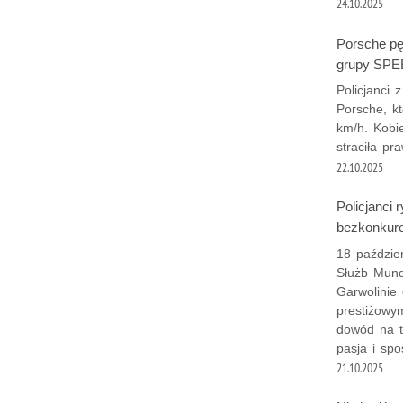
24.10.2025
Porsche pę
grupy SP
Policjanci 
Porsche, k
km/h. Kobi
straciła pr
22.10.2025
Policjanci 
bezkonkure
18 paździer
Służb Mund
Garwolinie
prestiżowy
dowód na to
pasja i sp
21.10.2025