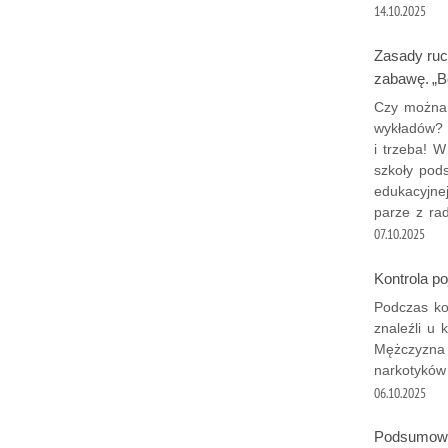
14.10.2025
Zasady ruc
zabawę. „B
Czy można 
wykładów? 
i trzeba! W
szkoły pods
edukacyjne
parze z ra
07.10.2025
Kontrola p
Podczas ko
znaleźli u
Mężczyzna z
narkotyków 
06.10.2025
Podsumowa