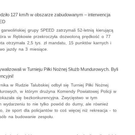
dziło 127 km/h w obszarze zabudowanym – interwencja
EED
z garwolińskiej grupy SPEED zatrzymali 52-letnią kierującą
tóra w Rębkowie przekroczyła dozwoloną prędkość o 77
eta otrzymała 2,5 tys. zł mandatu, 15 punktów karnych i
awo jazdy na 3 miesiące.
rywalizowali w Turnieju Piłki Nożnej Służb Mundurowych. Byli
ncyjni!
nika w Rudzie Talubskiej odbył się Turniej Piłki Nożnej
urowych, w którym drużyna Komendy Powiatowej Policji w
 okazała się bezkonkurencyjna. Zwycięstwo w tym
m wydarzeniu to nie tylko powód do dumy, ale również
, że sport dla policjantów to coś więcej niż rekreacja - to
osób na budowanie zespołu.