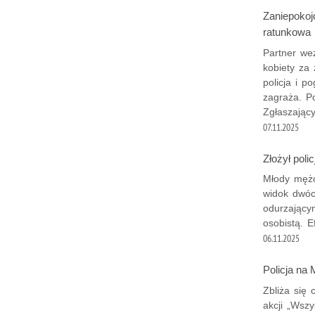
Zaniepokojo
ratunkowa
Partner we
kobiety za 
policja i p
zagraża. P
Zgłaszając
07.11.2025
Złożył pol
Młody mężc
widok dwóc
odurzającym
osobistą. 
06.11.2025
Policja na
Zbliża się
akcji „Wsz