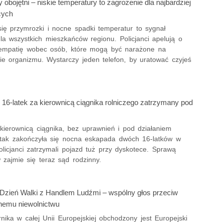
obojętni – niskie temperatury to zagrożenie dla najbardziej
cych
się przymrozki i nocne spadki temperatur to sygnał
la wszystkich mieszkańców regionu. Policjanci apelują o
 empatię wobec osób, które mogą być narażone na
ie organizmu. Wystarczy jeden telefon, by uratować czyjeś
 16-latek za kierownicą ciągnika rolniczego zatrzymany pod
 kierownicą ciągnika, bez uprawnień i pod działaniem
 tak zakończyła się nocna eskapada dwóch 16-latków w
olicjanci zatrzymali pojazd tuż przy dyskotece. Sprawą
 zajmie się teraz sąd rodzinny.
 Dzień Walki z Handlem Ludźmi – wspólny głos przeciw
nemu niewolnictwu
nika w całej Unii Europejskiej obchodzony jest Europejski