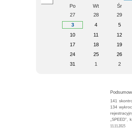
Po
Wt
Śr
27
28
29
3
4
5
10
11
12
17
18
19
24
25
26
31
1
2
Podsumowa
141 skontr
134 wykroc
rejestracyj
„SPEED”, kt
11.11.2025