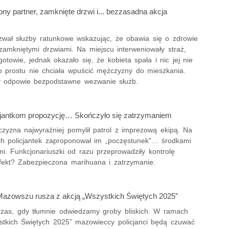
ny partner, zamknięte drzwi i... bezzasadna akcja
zwał służby ratunkowe wskazując, że obawia się o zdrowie
zamkniętymi drzwiami. Na miejscu interweniowały straż,
ogotowie, jednak okazało się, że kobieta spała i nic jej nie
o prostu nie chciała wpuścić mężczyzny do mieszkania.
y odpowie bezpodstawne wezwanie służb.
icjantkom propozycję… Skończyło się zatrzymaniem
zyzna najwyraźniej pomylił patrol z imprezową ekipą. Na
h policjantek zaproponował im „poczęstunek"… środkami
i. Funkcjonariuszki od razu przeprowadziły kontrolę
Efekt? Zabezpieczona marihuana i zatrzymanie.
 Mazowszu rusza z akcją „Wszystkich Świętych 2025”
 czas, gdy tłumnie odwiedzamy groby bliskich. W ramach
ystkich Świętych 2025” mazowieccy policjanci będą czuwać