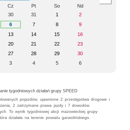
Cz
Pt
So
Nd
30
31
1
2
6
7
8
9
13
14
15
16
20
21
22
23
27
28
29
30
3
4
5
6
nie tygodniowych działań grupy SPEED
olowanych pojazdów, ujawnione 2 przestępstwa drogowe i
zenia, 2 zatrzymane prawa jazdy i 7 dowodów
nych. To wynik tygodniowej akcji mazowieckiej grupy
óra działała na terenie powiatu garwolińskiego.