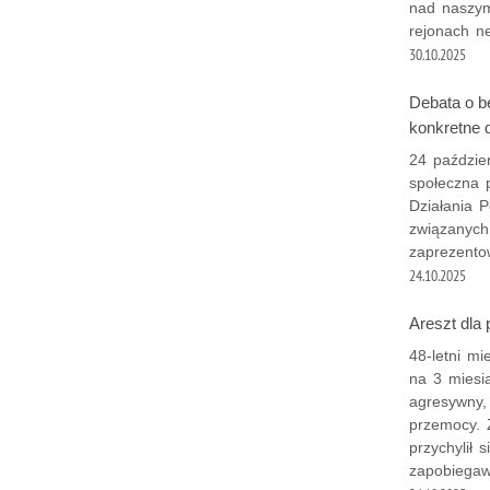
nad naszym
rejonach ne
30.10.2025
Debata o b
konkretne d
24 paździe
społeczna 
Działania P
związanych
zaprezentow
24.10.2025
Areszt dla
48-letni m
na 3 miesi
agresywny,
przemocy. Z
przychylił 
zapobiegawc