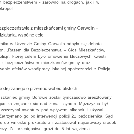
 bezpieczeństwem - zarówno na drogach, jak i w
kropolii.
ezpieczeństwie z mieszkańcami gminy Garwolin –
ziałania, wspólne cele
rnika w Urzędzie Gminy Garwolin odbyła się debata
pn. „Razem dla Bezpieczeństwa – Głos Mieszkańców,
olicji”, której celem było omówienie kluczowych kwestii
 z bezpieczeństwem mieszkańców gminy oraz
anie efektów współpracy lokalnej społeczności z Policją.
 podejrzanego o przemoc wobec bliskich
ieszkaniec gminy Borowie został tymczasowo aresztowany
ące za znęcanie się nad żoną i synem. Mężczyzna był
 wszczynał awantury pod wpływem alkoholu i używał
atrzymano go po interwencji policji 21 października. Sąd
się do wniosku prokuratora i zastosował najsurowszy środek
zy. Za przestępstwo grozi do 5 lat więzienia.