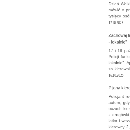
Dzień Walk
mówić o pr
tysięcy os
17.10.2025
Zachowaj t
- lokalnie”
17 i 18 pa
Policji fun
lokalnie”.
za kierowni
16.10.2025
Pijany kie
Policjant 
autem, gdy
oczach kie
z drogówki
latka i we
kierowcy 2,