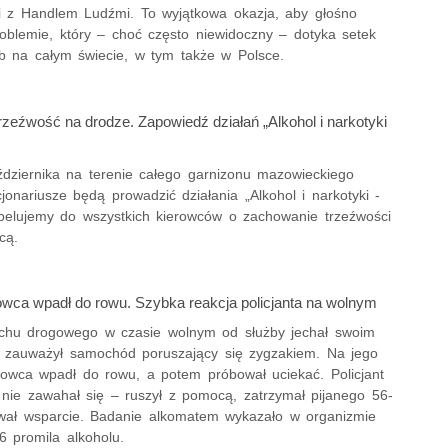
i z Handlem Ludźmi. To wyjątkowa okazja, aby głośno
oblemie, który – choć często niewidoczny – dotyka setek
ób na całym świecie, w tym także w Polsce.
rzeźwość na drodze. Zapowiedź działań „Alkohol i narkotyki
ździernika na terenie całego garnizonu mazowieckiego
kcjonariusze będą prowadzić działania „Alkohol i narkotyki -
 Apelujemy do wszystkich kierowców o zachowanie trzeźwości
cą.
rowca wpadł do rowu. Szybka reakcja policjanta na wolnym
ruchu drogowego w czasie wolnym od służby jechał swoim
 zauważył samochód poruszający się zygzakiem. Na jego
rowca wpadł do rowu, a potem próbował uciekać. Policjant
 nie zawahał się – ruszył z pomocą, zatrzymał pijanego 56-
zwał wsparcie. Badanie alkomatem wykazało w organizmie
6 promila alkoholu.