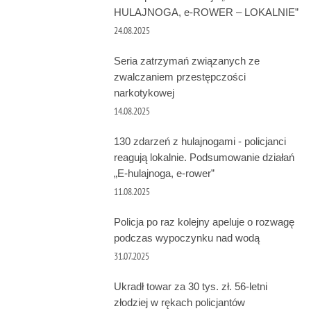
HULAJNOGA, e-ROWER – LOKALNIE”
24.08.2025
Seria zatrzymań związanych ze
zwalczaniem przestępczości
narkotykowej
14.08.2025
130 zdarzeń z hulajnogami - policjanci
reagują lokalnie. Podsumowanie działań
„E-hulajnoga, e-rower”
11.08.2025
Policja po raz kolejny apeluje o rozwagę
podczas wypoczynku nad wodą
31.07.2025
Ukradł towar za 30 tys. zł. 56-letni
złodziej w rękach policjantów