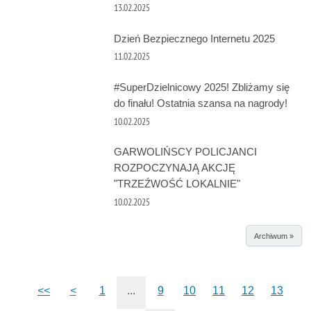
13.02.2025
Dzień Bezpiecznego Internetu 2025
11.02.2025
#SuperDzielnicowy 2025! Zbliżamy się
do finału! Ostatnia szansa na nagrody!
10.02.2025
GARWOLIŃSCY POLICJANCI
ROZPOCZYNAJĄ AKCJĘ
"TRZEŹWOŚĆ LOKALNIE"
10.02.2025
Archiwum »
<<
<
1
...
9
10
11
12
13