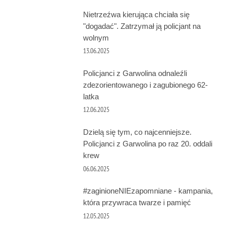
Nietrzeźwa kierująca chciała się
"dogadać". Zatrzymał ją policjant na
wolnym
13.06.2025
Policjanci z Garwolina odnaleźli
zdezorientowanego i zagubionego 62-
latka
12.06.2025
Dzielą się tym, co najcenniejsze.
Policjanci z Garwolina po raz 20. oddali
krew
06.06.2025
#zaginioneNIEzapomniane - kampania,
która przywraca twarze i pamięć
12.05.2025