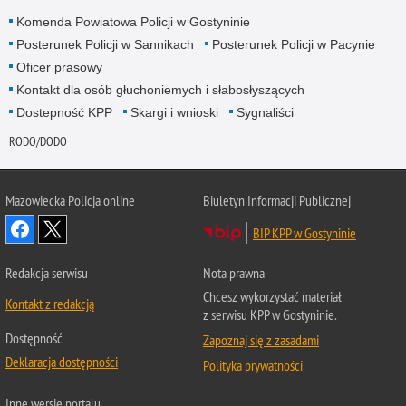
Komenda Powiatowa Policji w Gostyninie
Posterunek Policji w Sannikach
Posterunek Policji w Pacynie
Oficer prasowy
Kontakt dla osób głuchoniemych i słabosłyszących
Dostepność KPP
Skargi i wnioski
Sygnaliści
RODO/DODO
Mazowiecka Policja online
Biuletyn Informacji Publicznej
BIP KPP w Gostyninie
Redakcja serwisu
Nota prawna
Chcesz wykorzystać materiał
Kontakt z redakcją
z serwisu KPP w Gostyninie.
Dostępność
Zapoznaj się z zasadami
Deklaracja dostępności
Polityka prywatności
Inne wersje portalu