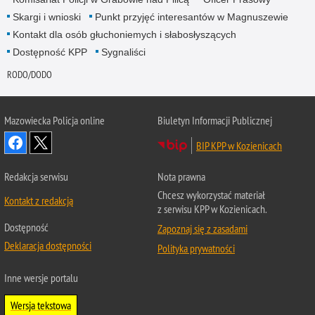
Skargi i wnioski
Punkt przyjęć interesantów w Magnuszewie
Kontakt dla osób głuchoniemych i słabosłyszących
Dostępność KPP
Sygnaliści
RODO/DODO
Mazowiecka Policja online
Biuletyn Informacji Publicznej
BIP KPP w Kozienicach
Redakcja serwisu
Nota prawna
Chcesz wykorzystać materiał
Kontakt z redakcją
z serwisu KPP w Kozienicach.
Dostępność
Zapoznaj się z zasadami
Deklaracja dostępności
Polityka prywatności
Inne wersje portalu
Wersja tekstowa