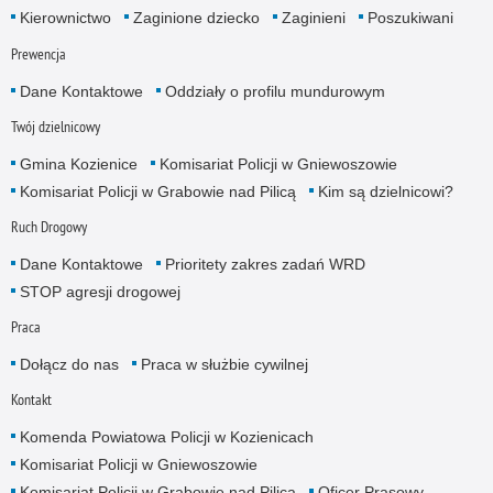
Kierownictwo
Zaginione dziecko
Zaginieni
Poszukiwani
Prewencja
Dane Kontaktowe
Oddziały o profilu mundurowym
Twój dzielnicowy
Gmina Kozienice
Komisariat Policji w Gniewoszowie
Komisariat Policji w Grabowie nad Pilicą
Kim są dzielnicowi?
Ruch Drogowy
Dane Kontaktowe
Prioritety zakres zadań WRD
STOP agresji drogowej
Praca
Dołącz do nas
Praca w służbie cywilnej
Kontakt
Komenda Powiatowa Policji w Kozienicach
Komisariat Policji w Gniewoszowie
Komisariat Policji w Grabowie nad Pilicą
Oficer Prasowy