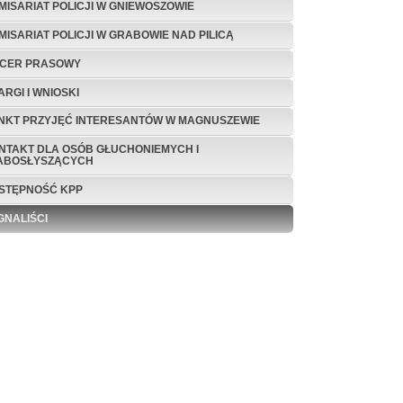
MISARIAT POLICJI W GNIEWOSZOWIE
MISARIAT POLICJI W GRABOWIE NAD PILICĄ
ICER PRASOWY
ARGI I WNIOSKI
NKT PRZYJĘĆ INTERESANTÓW W MAGNUSZEWIE
NTAKT DLA OSÓB GŁUCHONIEMYCH I
ABOSŁYSZĄCYCH
STĘPNOŚĆ KPP
GNALIŚCI