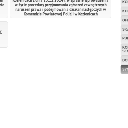
eń
Kozienicach z dnia 23.12.2024 r. w sprawie wprowadzenia
KO
zie
w życie procedury przyjmowania zgłoszeń zewnętrznych
naruszeń prawa i podejmowania działań następczych w
KO
Komendzie Powiatowej Policji w Kozienicach
OF
SK
Ć
PU
KO
SŁ
DO
SY