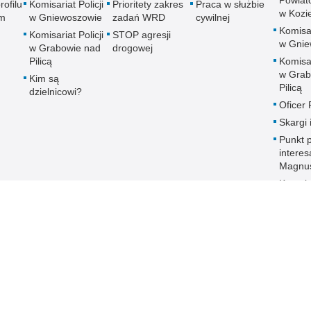
Powiato
rofilu
Komisariat Policji
Prioritety zakres
Praca w służbie
w Kozi
m
w Gniewoszowie
zadań WRD
cywilnej
Komisar
Komisariat Policji
STOP agresji
w Gnie
w Grabowie nad
drogowej
Pilicą
Komisar
w Grab
Kim są
Pilicą
dzielnicowi?
Oficer
Skargi 
Punkt p
intere
Magnu
Kontak
głucho
słabos
Dostęp
Sygnali