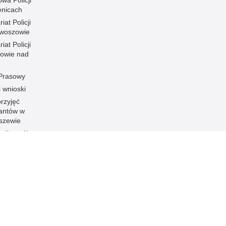
wa Policji
enicach
iat Policji
woszowie
iat Policji
owie nad
 Prasowy
i wnioski
rzyjęć
santów w
szewie
t dla osób
niemych i
łyszących
ność KPP
ści