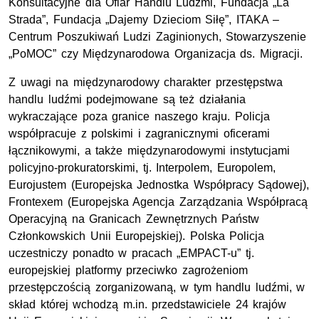
Konsultacyjne dla Ofiar Handlu Ludźmi, Fundacja „La
Strada”, Fundacja „Dajemy Dzieciom Siłę”, ITAKA –
Centrum Poszukiwań Ludzi Zaginionych, Stowarzyszenie
„PoMOC” czy Międzynarodowa Organizacja ds. Migracji.
Z uwagi na międzynarodowy charakter przestępstwa
handlu ludźmi podejmowane są też działania
wykraczające poza granice naszego kraju. Policja
współpracuje z polskimi i zagranicznymi oficerami
łącznikowymi, a także międzynarodowymi instytucjami
policyjno-prokuratorskimi, tj. Interpolem, Europolem,
Eurojustem (Europejska Jednostka Współpracy Sądowej),
Frontexem (Europejska Agencja Zarządzania Współpracą
Operacyjną na Granicach Zewnętrznych Państw
Członkowskich Unii Europejskiej). Polska Policja
uczestniczy ponadto w pracach „EMPACT-u” tj.
europejskiej platformy przeciwko zagrożeniom
przestępczością zorganizowaną, w tym handlu ludźmi, w
skład której wchodzą m.in. przedstawiciele 24 krajów