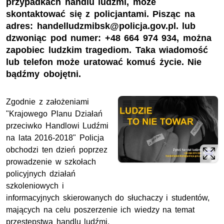
przypadkach handlu ludźmi, może
skontaktować się z policjantami. Pisząc na
adres: handelludzmibsk@policja.gov.pl. lub
dzwoniąc pod numer: +48 664 974 934, można
zapobiec ludzkim tragediom. Taka wiadomość
lub telefon może uratować komuś życie. Nie
bądźmy obojętni.
Zgodnie z założeniami
"Krajowego Planu Działań
przeciwko Handlowi Ludźmi
na lata 2016-2018" Policja
obchodzi ten dzień poprzez
prowadzenie w szkołach
policyjnych działań
szkoleniowych i
informacyjnych skierowanych do słuchaczy i studentów,
mających na celu poszerzenie ich wiedzy na temat
przestępstwa handlu ludźmi.