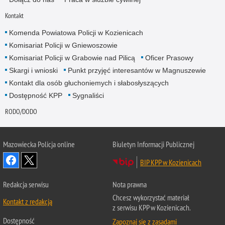
Kontakt
Komenda Powiatowa Policji w Kozienicach
Komisariat Policji w Gniewoszowie
Komisariat Policji w Grabowie nad Pilicą
Oficer Prasowy
Skargi i wnioski
Punkt przyjęć interesantów w Magnuszewie
Kontakt dla osób głuchoniemych i słabosłyszących
Dostępność KPP
Sygnaliści
RODO/DODO
Mazowiecka Policja online
Biuletyn Informacji Publicznej
BIP KPP w Kozienicach
Redakcja serwisu
Nota prawna
Chcesz wykorzystać materiał
Kontakt z redakcją
z serwisu KPP w Kozienicach.
Dostępność
Zapoznaj się z zasadami