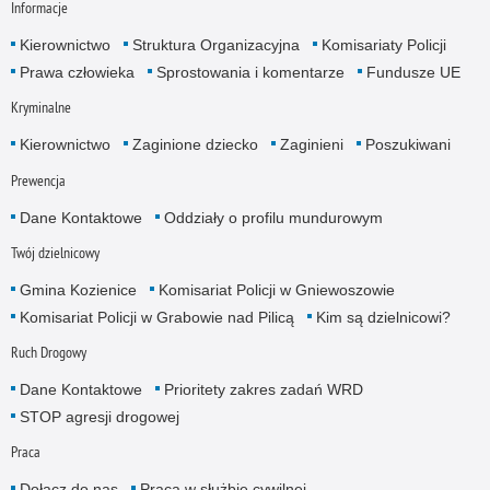
Informacje
Kierownictwo
Struktura Organizacyjna
Komisariaty Policji
Prawa człowieka
Sprostowania i komentarze
Fundusze UE
Kryminalne
Kierownictwo
Zaginione dziecko
Zaginieni
Poszukiwani
Prewencja
Dane Kontaktowe
Oddziały o profilu mundurowym
Twój dzielnicowy
Gmina Kozienice
Komisariat Policji w Gniewoszowie
Komisariat Policji w Grabowie nad Pilicą
Kim są dzielnicowi?
Ruch Drogowy
Dane Kontaktowe
Prioritety zakres zadań WRD
STOP agresji drogowej
Praca
Dołącz do nas
Praca w służbie cywilnej