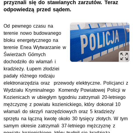
przyznali się do stawianych zarzutów. Teraz
odpowiedzą przed sądem.
Od pewnego czasu na
terenie nowo budowanego
bloku energetycznego na
terenie Enea Wytwarzanie w
Świerżach Górnych
dochodziło do włamań i
kradzieży. Łupem złodziei
padały różnego rodzaju
elektronarzędzia oraz przewody elektryczne. Policjanci z
Wydziału Kryminalnego Komendy Powiatowej Policji w
Kozienicach w ubiegłym tygodniu zatrzymali 20-letniego
mężczyznę z powiatu kozienickiego, który dokonał 10
włamań do skrzyń narzędziowych oraz 5 kradzieży
sprzętu na łączną kwotę około 30 tysięcy złotych. W tym
samym okresie zatrzymali 37-letniego mężczyznę z
powiatu kozienickiego, który trudnił się kradzieżą