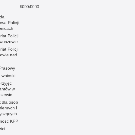
RODO/DODO
da
wa Policji
enicach
iat Policji
woszowie
iat Policji
owie nad
 Prasowy
i wnioski
rzyjęć
santów w
szewie
t dla osób
niemych i
łyszących
ność KPP
ści