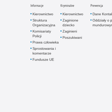
Informacje
Kryminalne
Prewencja
Kierownictwo
Kierownictwo
Dane Konta
Struktura
Zaginione
Oddziały o p
Organizacyjna
dziecko
mundurowy
Komisariaty
Zaginieni
Policji
Poszukiwani
Prawa człowieka
Sprostowania i
komentarze
Fundusze UE