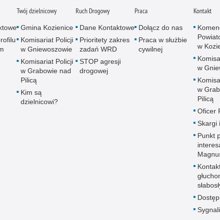
Twój dzielnicowy
Ruch Drogowy
Praca
Kontakt
ktowe
Gmina Kozienice
Dane Kontaktowe
Dołącz do nas
Komen
Powiato
rofilu
Komisariat Policji
Prioritety zakres
Praca w służbie
w Kozi
m
w Gniewoszowie
zadań WRD
cywilnej
Komisar
Komisariat Policji
STOP agresji
w Gnie
w Grabowie nad
drogowej
Pilicą
Komisar
w Grab
Kim są
Pilicą
dzielnicowi?
Oficer
Skargi 
Punkt p
intere
Magnu
Kontak
głucho
słabos
Dostęp
Sygnali