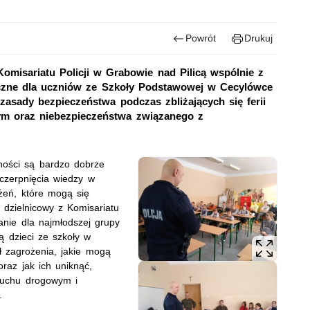
Powrót
Drukuj
Komisariatu Policji w Grabowie nad Pilicą wspólnie z
yczne dla uczniów ze Szkoły Podstawowej w Cecylówce
asady bezpieczeństwa podczas zbliżających się ferii
m oraz niebezpieczeństwa związanego z
zności są bardzo dobrze
czerpnięcia wiedzy w
żeń, które mogą się
 dzielnicowy z Komisariatu
kanie dla najmłodszej grupy
ą dzieci ze szkoły w
ł zagrożenia, jakie mogą
oraz jak ich uniknąć,
ruchu drogowym i
.