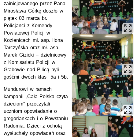
zainicjowanego przez Pana
Mirosława Górkę doszło w
piątek 03 marca br.
Policjanci z Komendy
Powiatowej Policji w
Kozienicach mł. asp. Ilona
Tarczyńska oraz mł. asp.
Marek Gizicki – dzielnicowy
z Komisariatu Policji w
Grabowie nad Pilicą byli
gośćmi dwóch klas 5a i 5b.
Mundurowi w ramach
kampanii „Cała Polska czyta
dzieciom” przeczytali
uczniom opowiadanie o
gregoriankach i o Powstaniu
Radomia. Dzieci z ochotą
wysłuchały opowiadań oraz