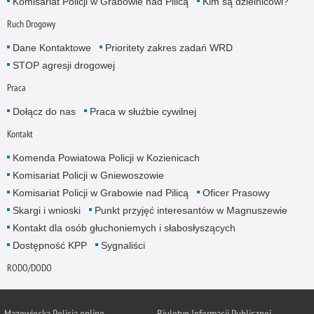
Komisariat Policji w Grabowie nad Pilicą
Kim są dzielnicowi?
Ruch Drogowy
Dane Kontaktowe
Prioritety zakres zadań WRD
STOP agresji drogowej
Praca
Dołącz do nas
Praca w służbie cywilnej
Kontakt
Komenda Powiatowa Policji w Kozienicach
Komisariat Policji w Gniewoszowie
Komisariat Policji w Grabowie nad Pilicą
Oficer Prasowy
Skargi i wnioski
Punkt przyjęć interesantów w Magnuszewie
Kontakt dla osób głuchoniemych i słabosłyszących
Dostępność KPP
Sygnaliści
RODO/DODO
Mazowiecka Policja online
Biuletyn Informacji Publicznej