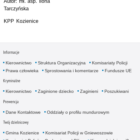
Autor: mł. asp. Ilona
Tarczyńska
KPP Kozienice
Informacje
Kierownictwo
Struktura Organizacyjna
Komisariaty Policji
Prawa człowieka
Sprostowania i komentarze
Fundusze UE
Kryminalne
Kierownictwo
Zaginione dziecko
Zaginieni
Poszukiwani
Prewencja
Dane Kontaktowe
Oddziały o profilu mundurowym
Twój dzielnicowy
Gmina Kozienice
Komisariat Policji w Gniewoszowie