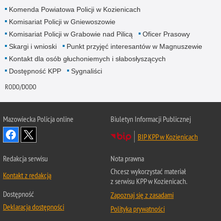
Komenda Powiatowa Policji w Kozienicach
Komisariat Policji w Gniewoszowie
Komisariat Policji w Grabowie nad Pilicą
Oficer Prasowy
Skargi i wnioski
Punkt przyjęć interesantów w Magnuszewie
Kontakt dla osób głuchoniemych i słabosłyszących
Dostępność KPP
Sygnaliści
RODO/DODO
Mazowiecka Policja online
Biuletyn Informacji Publicznej
BIP KPP w Kozienicach
Redakcja serwisu
Nota prawna
Chcesz wykorzystać materiał
Kontakt z redakcją
z serwisu KPP w Kozienicach.
Dostępność
Zapoznaj się z zasadami
Deklaracja dostępności
Polityka prywatności