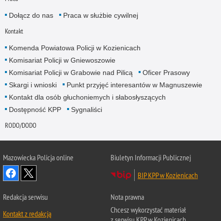
Dołącz do nas
Praca w służbie cywilnej
Kontakt
Komenda Powiatowa Policji w Kozienicach
Komisariat Policji w Gniewoszowie
Komisariat Policji w Grabowie nad Pilicą
Oficer Prasowy
Skargi i wnioski
Punkt przyjęć interesantów w Magnuszewie
Kontakt dla osób głuchoniemych i słabosłyszących
Dostępność KPP
Sygnaliści
RODO/DODO
Mazowiecka Policja online
Biuletyn Informacji Publicznej
BIP KPP w Kozienicach
Redakcja serwisu
Nota prawna
Chcesz wykorzystać materiał
Kontakt z redakcją
z serwisu KPP w Kozienicach.