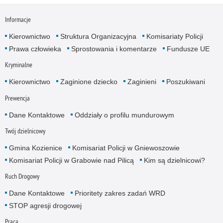
Informacje
Kierownictwo
Struktura Organizacyjna
Komisariaty Policji
Prawa człowieka
Sprostowania i komentarze
Fundusze UE
Kryminalne
Kierownictwo
Zaginione dziecko
Zaginieni
Poszukiwani
Prewencja
Dane Kontaktowe
Oddziały o profilu mundurowym
Twój dzielnicowy
Gmina Kozienice
Komisariat Policji w Gniewoszowie
Komisariat Policji w Grabowie nad Pilicą
Kim są dzielnicowi?
Ruch Drogowy
Dane Kontaktowe
Prioritety zakres zadań WRD
STOP agresji drogowej
Praca