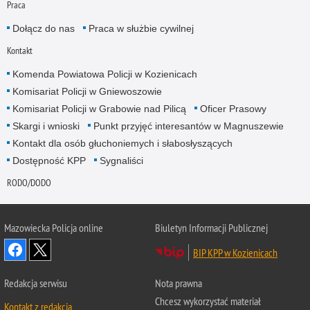
Praca
Dołącz do nas
Praca w służbie cywilnej
Kontakt
Komenda Powiatowa Policji w Kozienicach
Komisariat Policji w Gniewoszowie
Komisariat Policji w Grabowie nad Pilicą
Oficer Prasowy
Skargi i wnioski
Punkt przyjęć interesantów w Magnuszewie
Kontakt dla osób głuchoniemych i słabosłyszących
Dostępność KPP
Sygnaliści
RODO/DODO
Mazowiecka Policja online
Biuletyn Informacji Publicznej
BIP KPP w Kozienicach
Redakcja serwisu
Nota prawna
Chcesz wykorzystać materiał
Kontakt z redakcją