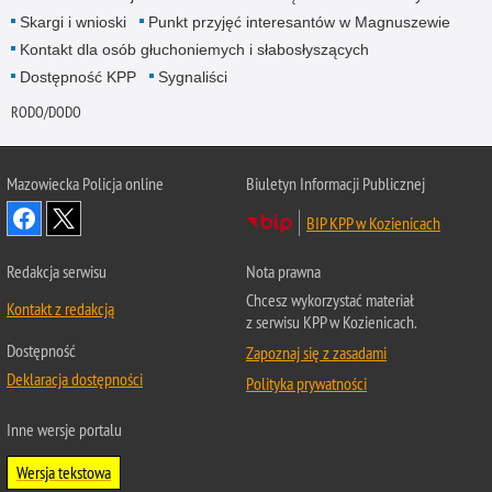
Skargi i wnioski
Punkt przyjęć interesantów w Magnuszewie
Kontakt dla osób głuchoniemych i słabosłyszących
Dostępność KPP
Sygnaliści
RODO/DODO
Mazowiecka Policja online
Biuletyn Informacji Publicznej
BIP KPP w Kozienicach
Redakcja serwisu
Nota prawna
Chcesz wykorzystać materiał
Kontakt z redakcją
z serwisu KPP w Kozienicach.
Dostępność
Zapoznaj się z zasadami
Deklaracja dostępności
Polityka prywatności
Inne wersje portalu
Wersja tekstowa