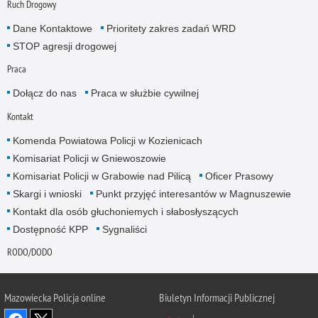
Ruch Drogowy
Dane Kontaktowe
Prioritety zakres zadań WRD
STOP agresji drogowej
Praca
Dołącz do nas
Praca w służbie cywilnej
Kontakt
Komenda Powiatowa Policji w Kozienicach
Komisariat Policji w Gniewoszowie
Komisariat Policji w Grabowie nad Pilicą
Oficer Prasowy
Skargi i wnioski
Punkt przyjęć interesantów w Magnuszewie
Kontakt dla osób głuchoniemych i słabosłyszących
Dostępność KPP
Sygnaliści
RODO/DODO
Mazowiecka Policja online
Biuletyn Informacji Publicznej