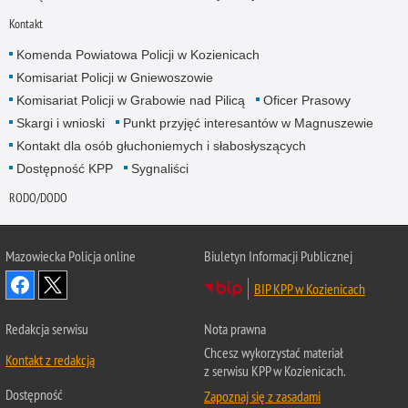
Kontakt
Komenda Powiatowa Policji w Kozienicach
Komisariat Policji w Gniewoszowie
Komisariat Policji w Grabowie nad Pilicą
Oficer Prasowy
Skargi i wnioski
Punkt przyjęć interesantów w Magnuszewie
Kontakt dla osób głuchoniemych i słabosłyszących
Dostępność KPP
Sygnaliści
RODO/DODO
Mazowiecka Policja online
Biuletyn Informacji Publicznej
BIP KPP w Kozienicach
Redakcja serwisu
Nota prawna
Chcesz wykorzystać materiał
Kontakt z redakcją
z serwisu KPP w Kozienicach.
Dostępność
Zapoznaj się z zasadami