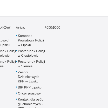
ELNICOWY
Kontakt
RODO/DODO
Komenda
icowych
Powiatowa Policji
Lipsku
w Lipsku
nek Policji
Posterunek Policji
ielowie
w Ciepielowie
nek Policji
Posterunek Policji
nie
w Siennie
Zespół
Dzielnicowych
KPP w Lipsku
BIP KPP Lipsko
Oficer prasowy
Kontakt dla osób
głuchoniemych -