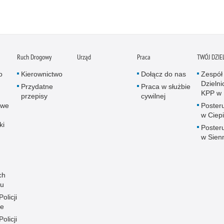
Ruch Drogowy
Urząd
Praca
TWÓJ DZI
o
Kierownictwo
Dołącz do nas
Zespół
Dzieln
Przydatne
Praca w służbie
KPP w 
przepisy
cywilnej
owe
Posteru
w Ciep
ki
Posteru
w Sien
ch
ku
olicji
ie
olicji