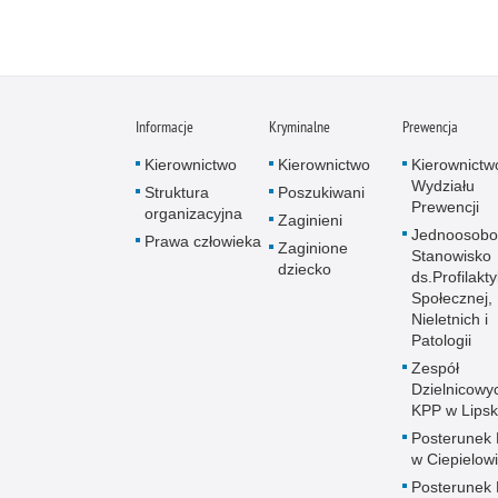
Informacje
Kryminalne
Prewencja
Kierownictwo
Kierownictwo
Kierownictw
Wydziału
Struktura
Poszukiwani
Prewencji
organizacyjna
Zaginieni
Jednoosob
Prawa człowieka
Zaginione
Stanowisko
dziecko
ds.Profilakty
Społecznej,
Nieletnich i
Patologii
Zespół
Dzielnicowy
KPP w Lips
Posterunek P
w Ciepielow
Posterunek P