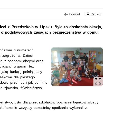
Powrót
Drukuj
ieci z Przedszkola w Lipsku. Była to doskonała okazja,
 o podstawowych zasadach bezpieczeństwa w domu,
młodszym o numerach
i zagrożenia. Dzieci
cie z osobami obcymi oraz
icjanci wyjaśnili też
jaką funkcję pełnią pasy
askowe dla pieszego.
 słowo przemoc i jak pomimo
e zjawisko. #Dzieciństwo
eństwo, było dla przedszkolaków poznanie tajników służby
akończenie wszyscy uczestnicy spotkania wykonali z