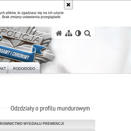
ych plików, to zgadzasz się na ich użycie
. Brak zmiany ustawienia przeglądarki
otwórz wysz
AKT
RODO/DODO
Odzdziały o profilu mundurowym
EROWNICTWO WYDZIAŁU PREWENCJI