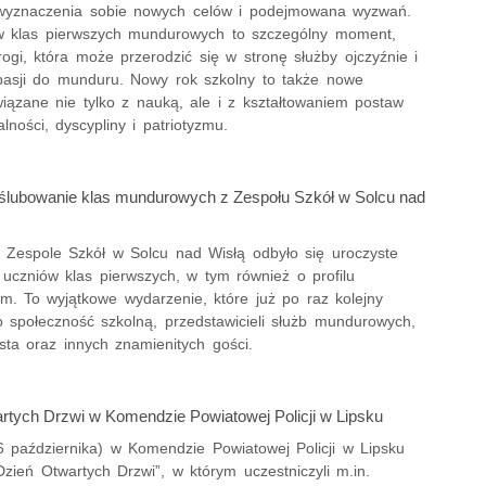
wyznaczenia sobie nowych celów i podejmowana wyzwań.
w klas pierwszych mundurowych to szczególny moment,
ogi, która może przerodzić się w stronę służby ojczyźnie i
 pasji do munduru. Nowy rok szkolny to także nowe
wiązane nie tylko z nauką, ale i z kształtowaniem postaw
lności, dyscypliny i patriotyzmu.
ślubowanie klas mundurowych z Zespołu Szkół w Solcu nad
 Zespole Szkół w Solcu nad Wisłą odbyło się uroczyste
 uczniów klas pierwszych, w tym również o profilu
. To wyjątkowe wydarzenie, które już po raz kolejny
o społeczność szkolną, przedstawicieli służb mundurowych,
sta oraz innych znamienitych gości.
rtych Drzwi w Komendzie Powiatowej Policji w Lipsku
6 października) w Komendzie Powiatowej Policji w Lipsku
Dzień Otwartych Drzwi”, w którym uczestniczyli m.in.