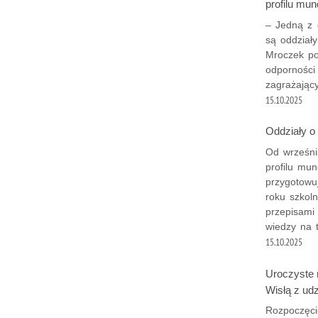
profilu mu
– Jedną z 
są oddział
Mroczek po
odporności
zagrażając
15.10.2025
Oddziały o
Od wrześni
profilu mu
przygotowuj
roku szkol
przepisami
wiedzy na t
15.10.2025
Uroczyste 
Wisłą z ud
Rozpoczęci