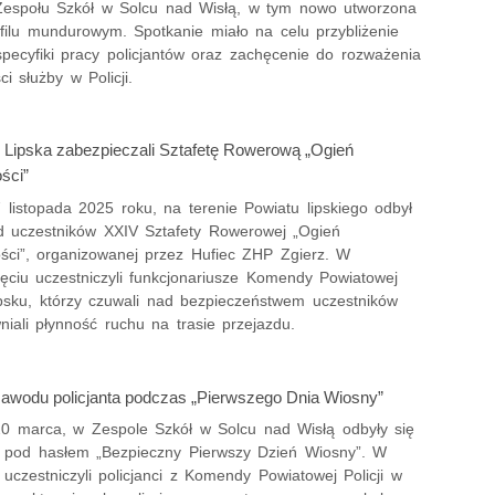
Zespołu Szkół w Solcu nad Wisłą, w tym nowo utworzona
ofilu mundurowym. Spotkanie miało na celu przybliżenie
specyfiki pracy policjantów oraz zachęcenie do rozważenia
ci służby w Policji.
 z Lipska zabezpieczali Sztafetę Rowerową „Ogień
ści”
 listopada 2025 roku, na terenie Powiatu lipskiego odbył
zd uczestników XXIV Sztafety Rowerowej „Ogień
ości”, organizowanej przez Hufiec ZHP Zgierz. W
ięciu uczestniczyli funkcjonariusze Komendy Powiatowej
Lipsku, którzy czuwali nad bezpieczeństwem uczestników
iali płynność ruchu na trasie przejazdu.
awodu policjanta podczas „Pierwszego Dnia Wiosny”
20 marca, w Zespole Szkół w Solcu nad Wisłą odbyły się
e pod hasłem „Bezpieczny Pierwszy Dzień Wiosny”. W
uczestniczyli policjanci z Komendy Powiatowej Policji w