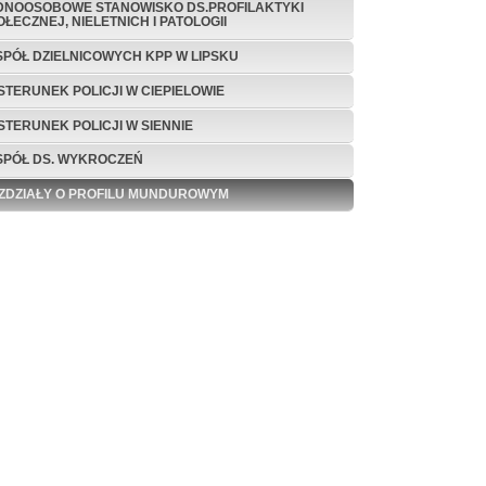
DNOOSOBOWE STANOWISKO DS.PROFILAKTYKI
OŁECZNEJ, NIELETNICH I PATOLOGII
SPÓŁ DZIELNICOWYCH KPP W LIPSKU
STERUNEK POLICJI W CIEPIELOWIE
STERUNEK POLICJI W SIENNIE
SPÓŁ DS. WYKROCZEŃ
ZDZIAŁY O PROFILU MUNDUROWYM