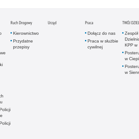
Ruch Drogowy
Urząd
Praca
TWÓJ DZI
o
Kierownictwo
Dołącz do nas
Zespół
Dzieln
Przydatne
Praca w służbie
KPP w 
przepisy
cywilnej
owe
Posteru
w Ciep
ki
Posteru
w Sien
ch
ku
olicji
ie
olicji