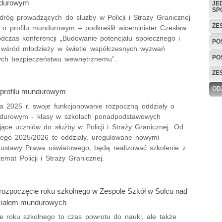
ndurowym
JE
SP
dróg prowadzących do służby w Policji i Straży Granicznej
ZE
y o profilu mundurowym – podkreślił wiceminister Czesław
dczas konferencji „Budowanie potencjału społecznego i
PO
 wśród młodzieży w świetle współczesnych wyzwań
PO
ych bezpieczeństwu wewnętrznemu”.
ZE
OD
 profilu mundurowym
a 2025 r. swoje funkcjonowanie rozpoczną oddziały o
ndurowym - klasy w szkołach ponadpodstawowych
ące uczniów do służby w Policji i Straży Granicznej. Od
nego 2025/2026 te oddziały, uregulowane nowymi
 ustawy Prawa oświatowego, będą realizować szkolenie z
emat Policji i Straży Granicznej.
rozpoczęcie roku szkolnego w Zespole Szkół w Solcu nad
ziałem mundurowych
e roku szkolnego to czas powrotu do nauki, ale także