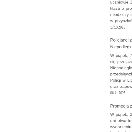
uczniowie 
klasa o pr
młodzieży 
w przyszłoś
17.10.2025
Policjanci
Niepodległo
W piątek, 7
się przeja
Niepodległ
przedsięwz
Policji w 
oraz zapewn
08.11.2025
Promocja z
W piątek, 
dni otwart
wydarzeniu 