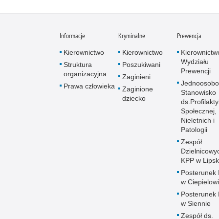
Informacje
Kryminalne
Prewencja
Kierownictwo
Kierownictwo
Kierownictw
Wydziału
Struktura
Poszukiwani
Prewencji
organizacyjna
Zaginieni
Jednoosob
Prawa człowieka
Zaginione
Stanowisko
dziecko
ds.Profilakty
Społecznej,
Nieletnich i
Patologii
Zespół
Dzielnicowy
KPP w Lips
Posterunek P
w Ciepielow
Posterunek P
w Siennie
Zespół ds.