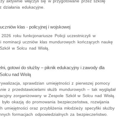
rzy aktywnie włączyli się w przygotowane przez szkołę
z działania edukacyjne.
czniów klas - policyjnej i wojskowej
 2026 roku funkcjonariusze Policji uczestniczyli w
ci nominacji uczniów klas mundurowych kończących naukę
Szkół w Solcu nad Wisłą.
lni, gotowi do służby – piknik edukacyjny i zawody dla
Solcu nad Wisłą
rywalizacja, sprawdzian umiejętności z pierwszej pomocy
anie z przedstawicielami służb mundurowych – tak wyglądał
kacyjny zorganizowany w Zespole Szkół w Solcu nad Wisłą.
 było okazją do promowania bezpieczeństwa, rozwijania
h umiejętności oraz przybliżenia młodzieży specyfiki służby
 innych formacjach odpowiedzialnych za bezpieczeństwo.