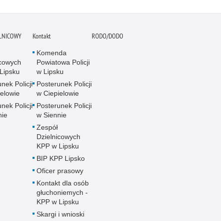
ELNICOWY
Kontakt
RODO/DODO
Komenda
icowych
Powiatowa Policji
Lipsku
w Lipsku
nek Policji
Posterunek Policji
ielowie
w Ciepielowie
nek Policji
Posterunek Policji
nie
w Siennie
Zespół
Dzielnicowych
KPP w Lipsku
BIP KPP Lipsko
Oficer prasowy
Kontakt dla osób
głuchoniemych -
KPP w Lipsku
Skargi i wnioski