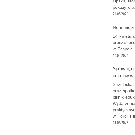
Lipsku, któ
pokazy ora
24.03.2026
Nominacja u
14 kwietnia
uroczystoś
w Zespole 
16.04.2026
Sprawni, ce
uczniów w 
Strzelecka 
oraz spotk
piknik edu
Wydarzenie
praktycznyc
w Policji i
11.06.2026