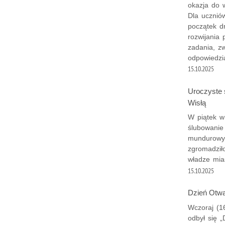
okazja do 
Dla ucznió
początek dr
rozwijania
zadania, z
odpowiedzia
15.10.2025
Uroczyste 
Wisłą
W piątek w
ślubowanie
mundurowym
zgromadził
władze mia
15.10.2025
Dzień Otwa
Wczoraj (1
odbył się „