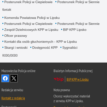
Posterunek Policji w Ciepielowie
Posterunek Policji w Siennie
Kontakt
Komenda Powiatowa Policji w Lipsku
Posterunek Policji w Ciepielowie
Posterunek Policji w Siennie
Zespół Dzielnicowych KPP w Lipsku
BIP KPP Lipsko
Oficer prasowy
Kontakt dla osób głuchoniemych - KPP w Lipsku
Skargi i wnioski
Dostępność KPP
Sygnaliści
RODO/DODO
Mazowiecka Policja online
Biuletyn Informacji Publicznej
BIP KPP w Lipsku
Redakcja serwisu
Nota prawna
Chcesz wykorzystać materiał
Kontakt z redakcją
z serwisu KPP w Lipsku.