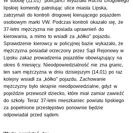
W sobotę (11.01) policjanci Wydziału Ruchu Drogowego
lipskiej komendy patrolując ulice miasta Lipska,
zatrzymali do kontroli drogowej kierującego pojazdem
osobowym marki VW. Podczas kontroli okazało się, że
37-letni mężczyzna nie posiada uprawnień do
kierowania, a mimo to wsiadł za „kółko” pojazdu.
Sprawdzenie kierowcy w policyjnej bazie wykazało, że
mężczyzna posiadał orzeczony przez Sąd Rejonowy w
Lipsku zakaz prowadzenia pojazdów obowiązujący na
okres 6 miesięcy. Nieodpowiedzialność nie zna granic,
ten sam mężczyzna w dniu dzisiejszym (14.01) po raz
kolejny wsiadł za „kółko” pojazdu. Zachowanie
mężczyzny było skrajnie nieodpowiedzialne, gdyż w
pojeździe przewoził dziecko, które miał zamiar zawieźć
do szkoły. Teraz 37-letni mieszkaniec powiatu lipskiego
za popełnione przestępstwo ponownie będzie
odpowiadał przed sądem.