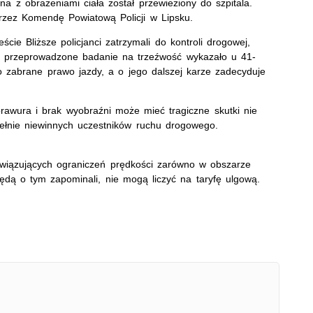
a z obrażeniami ciała został przewieziony do szpitala.
rzez Komendę Powiatową Policji w Lipsku.
ie Bliższe policjanci zatrzymali do kontroli drogowej,
li przeprowadzone badanie na trzeźwość wykazało u 41-
o zabrane prawo jazdy, a o jego dalszej karze zadecyduje
rawura i brak wyobraźni może mieć tragiczne skutki nie
pełnie niewinnych uczestników ruchu drogowego.
iązujących ograniczeń prędkości zarówno w obszarze
ędą o tym zapominali, nie mogą liczyć na taryfę ulgową.