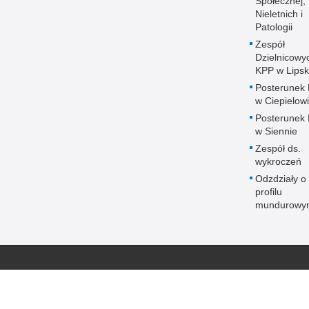
Społecznej,
Nieletnich i
Patologii
Zespół
Dzielnicowy
KPP w Lips
Posterunek P
w Ciepielow
Posterunek P
w Siennie
Zespół ds.
wykroczeń
Odzdziały o
profilu
mundurowy
Mazowiecka Policja online
Biuletyn Informacji
BIP KPP 