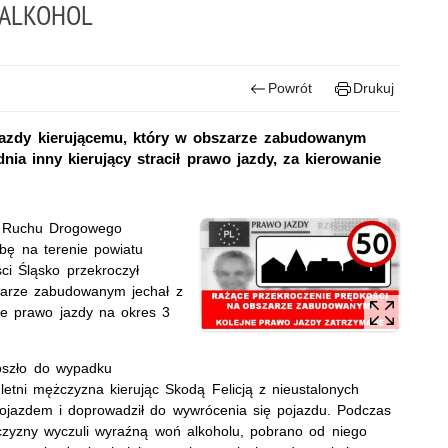
 ALKOHOL
Powrót
Drukuj
o jazdy kierującemu, który w obszarze zabudowanym
nia inny kierujący stracił prawo jazdy, za kierowanie
łu Ruchu Drogowego
żbę na terenie powiatu
ści Śląsko przekroczył
zarze zabudowanym jechał z
ne prawo jazdy na okres 3
oszło do wypadku
etni mężczyzna kierując Skodą Felicją z nieustalonych
 pojazdem i doprowadził do wywrócenia się pojazdu. Podczas
zyzny wyczuli wyraźną woń alkoholu, pobrano od niego