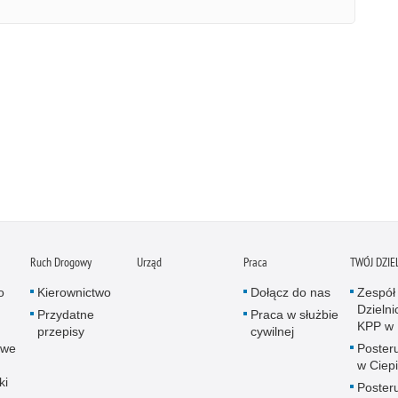
Ruch Drogowy
Urząd
Praca
TWÓJ DZI
o
Kierownictwo
Dołącz do nas
Zespół
Dzieln
Przydatne
Praca w służbie
KPP w 
przepisy
cywilnej
owe
Posteru
w Ciep
ki
Posteru