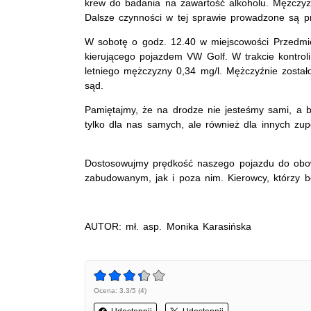
krew do badania na zawartość alkoholu. Mężczyzn
Dalsze czynności w tej sprawie prowadzone są p
W sobotę o godz. 12.40 w miejscowości Przedmieśc
kierującego pojazdem VW Golf. W trakcie kontro
letniego mężczyzny 0,34 mg/l. Mężczyźnie został
sąd.
Pamiętajmy, że na drodze nie jesteśmy sami, a b
tylko dla nas samych, ale również dla innych zu
Dostosowujmy prędkość naszego pojazdu do obow
zabudowanym, jak i poza nim. Kierowcy, którzy b
AUTOR: mł. asp. Monika Karasińska
Ocena: 3.3/5 (4)