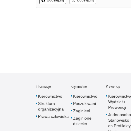
Udostępnij
Udostępnij
Informacje
Kryminalne
Prewencja
Kierownictwo
Kierownictwo
Kierownictw
Wydziału
Struktura
Poszukiwani
Prewencji
organizacyjna
Zaginieni
Jednoosob
Prawa człowieka
Zaginione
Stanowisko
dziecko
ds.Profilakty