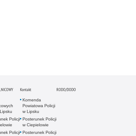
ELNICOWY
Kontakt
RODO/DODO
Komenda
icowych
Powiatowa Policji
Lipsku
w Lipsku
nek Policji
Posterunek Policji
ielowie
w Ciepielowie
nek Policji
Posterunek Policji