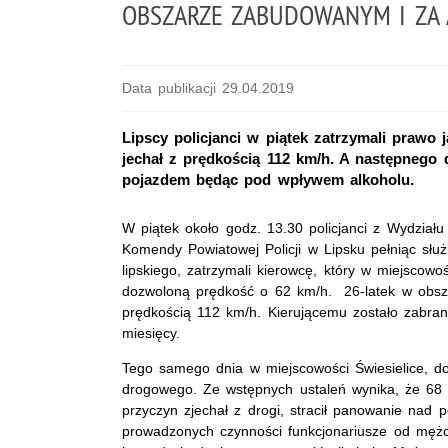
OBSZARZE ZABUDOWANYM I ZA
Data publikacji 29.04.2019
Lipscy policjanci w piątek zatrzymali praw
jechał z prędkością 112 km/h. A następnego d
pojazdem będąc pod wpływem alkoholu.
W piątek około godz. 13.30 policjanci z Wydzia
Komendy Powiatowej Policji w Lipsku pełniąc słu
lipskiego, zatrzymali kierowcę, który w miejscowo
dozwoloną prędkość o 62 km/h. 26-latek w obs
prędkością 112 km/h. Kierującemu zostało zabra
miesięcy.
Tego samego dnia w miejscowości Świesielice, d
drogowego. Ze wstępnych ustaleń wynika, że 68 l
przyczyn zjechał z drogi, stracił panowanie nad
prowadzonych czynności funkcjonariusze od mężc