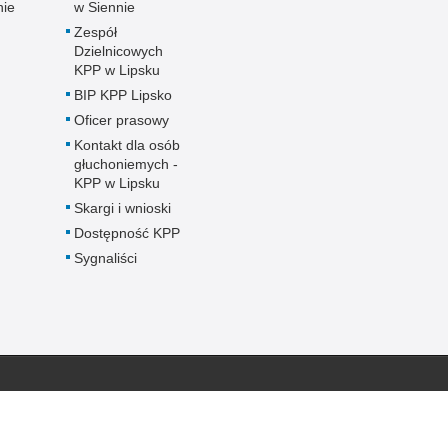
nie
w Siennie
Zespół
Dzielnicowych
KPP w Lipsku
BIP KPP Lipsko
Oficer prasowy
Kontakt dla osób
głuchoniemych -
KPP w Lipsku
Skargi i wnioski
Dostępność KPP
Sygnaliści
Inne wersje portalu
ateriał
Wersja tekstowa
ku.