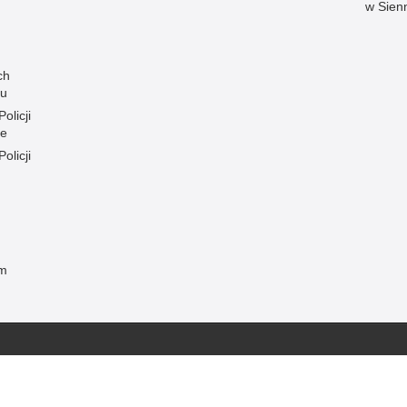
w Sien
ch
ku
olicji
ie
olicji
m
 Publicznej
Redakcja serwisu
Nota prawna
Chcesz wykorzystać m
Kontakt z redakcją
w Lipsku
z serwisu KPP w Lips