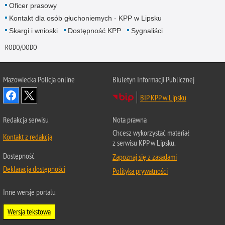
Oficer prasowy
Kontakt dla osób głuchoniemych - KPP w Lipsku
Skargi i wnioski
Dostępność KPP
Sygnaliści
RODO/DODO
Mazowiecka Policja online
Biuletyn Informacji Publicznej
BIP KPP w Lipsku
Redakcja serwisu
Nota prawna
Chcesz wykorzystać materiał
Kontakt z redakcją
z serwisu KPP w Lipsku.
Dostępność
Zapoznaj się z zasadami
Deklaracja dostępności
Polityka prywatności
Inne wersje portalu
Wersja tekstowa