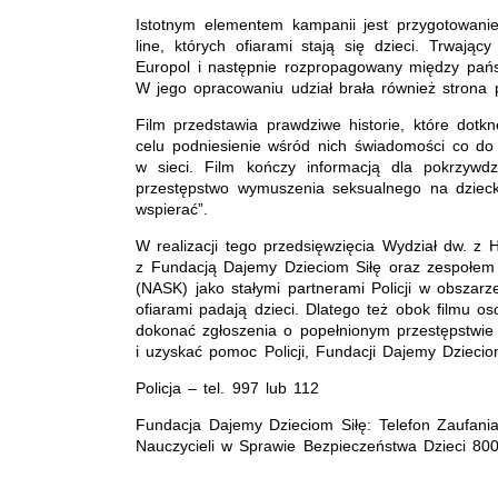
Istotnym elementem kampanii jest przygotowani
line, których ofiarami stają się dzieci. Trwają
Europol i następnie rozpropagowany między pańs
W jego opracowaniu udział brała również strona 
Film przedstawia prawdziwe historie, które dotkn
celu podniesienie wśród nich świadomości co do
w sieci. Film kończy informacją dla pokrzyw
przestępstwo wymuszenia seksualnego na dzieck
wspierać”.
W realizacji tego przedsięwzięcia Wydział dw. z
z Fundacją Dajemy Dzieciom Siłę oraz zespołem 
(NASK) jako stałymi partnerami Policji w obszarz
ofiarami padają dzieci. Dlatego też obok filmu
dokonać zgłoszenia o popełnionym przestępstwie
i uzyskać pomoc Policji, Fundacji Dajemy Dziecio
Policja – tel. 997 lub 112
Fundacja Dajemy Dzieciom Siłę: Telefon Zaufania
Nauczycieli w Sprawie Bezpieczeństwa Dzieci 80