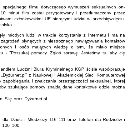
e specjalnego filmu dotyczącego wymuszeń seksualnych on-
cy 10 minut film został przygotowany i przetłumaczony przez
twami członkowskimi UE biorącymi udział w przedsięwzięciu.
polska.
ęły młodych ludzi w trakcie korzystania z Internetu i ma na
 zagrożeń płynących z niestrożnego nawiązywania kontaktów
dzonych i osób mających wiedzę o tym, że miało miejsce
u - "Poszukaj pomocy. Zgłoś sprawę. Jesteśmy tu, aby cię
 Handlem Ludźmi Biura Kryminalnego KGP ściśle współpracuje
„Dyżurnet.pl” z Naukowej i Akademickiej Sieci Komputerowej
e zapobiegania i zwalczania przestępczości seksualnej, której
 osoby szukające pomocy znajdą dane kontaktowe gdzie można
m Siłę oraz Dyżurnet.pl.
 dla Dzieci i Młodzieży 116 111 oraz Telefon dla Rodziców i
0 100 100