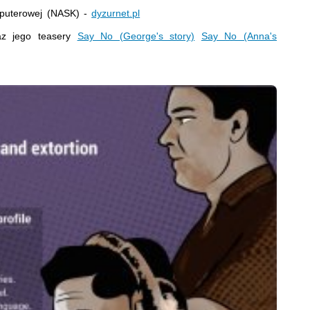
mputerowej (NASK) -
dyzurnet.pl
z jego teasery
Say No (George's story)
Say No (Anna's