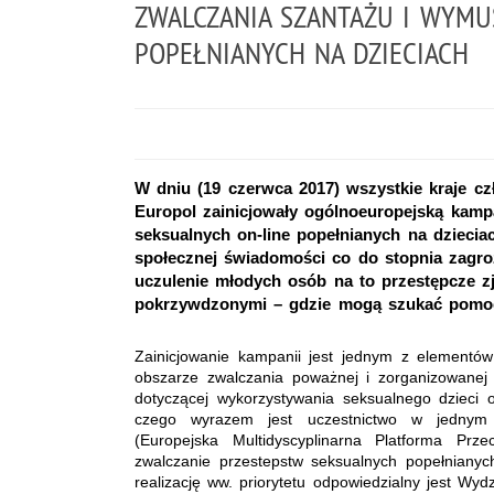
ZWALCZANIA SZANTAŻU I WYMU
POPEŁNIANYCH NA DZIECIACH
W dniu (19 czerwca 2017) wszystkie kraje cz
Europol zainicjowały ogólnoeuropejską kam
seksualnych on-line popełnianych na dziecia
społecznej świadomości co do stopnia zagro
uczulenie młodych osób na to przestępcze z
pokrzywdzonymi – gdzie mogą szukać pomoc
Zainicjowanie kampanii jest jednym z elementów r
obszarze zwalczania poważnej i zorganizowanej
dotyczącej wykorzystywania seksualnego dzieci on
czego wyrazem jest uczestnictwo w jednym 
(Europejska Multidyscyplinarna Platforma Prz
zwalczanie przestepstw seksualnych popełnianyc
realizację ww. priorytetu odpowiedzialny jest W