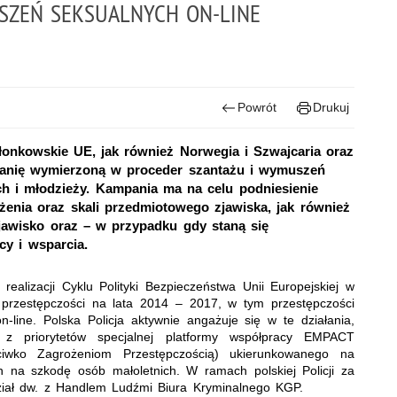
SZEŃ SEKSUALNYCH ON-LINE
Powrót
Drukuj
łonkowskie UE, jak również Norwegia i Szwajcaria oraz
panię wymierzoną w proceder szantażu i wymuszeń
ch i młodzieży. Kampania ma na celu podniesienie
żenia oraz skali przedmiotowego zjawiska, jak również
jawisko oraz – w przypadku gdy staną się
y i wsparcia.
ealizacji Cyklu Polityki Bezpieczeństwa Unii Europejskiej w
 przestępczości na lata 2014 – 2017, w tym przestępczości
-line. Polska Policja aktywnie angażuje się w te działania,
z priorytetów specjalnej platformy współpracy EMPACT
eciwko Zagrożeniom Przestępczością) ukierunkowanego na
h na szkodę osób małoletnich. W ramach polskiej Policji za
ydział dw. z Handlem Ludźmi Biura Kryminalnego KGP.