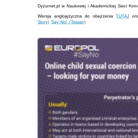
Dyżurnet.pl w Naukowej i Akademickiej Sieci Ko
Wersja anglojęzyczna do obejrzenia
TUTAJ
ora
Story)
Say No! (Teaser)