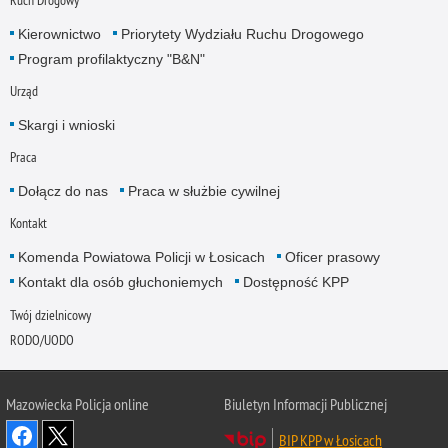
Kierownictwo
Priorytety Wydziału Ruchu Drogowego
Program profilaktyczny "B&N"
Urząd
Skargi i wnioski
Praca
Dołącz do nas
Praca w służbie cywilnej
Kontakt
Komenda Powiatowa Policji w Łosicach
Oficer prasowy
Kontakt dla osób głuchoniemych
Dostępność KPP
Twój dzielnicowy
RODO/UODO
Mazowiecka Policja online
Biuletyn Informacji Publicznej
BIP KPP w Łosicach