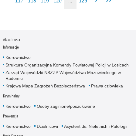
117
118
119
120
...
125
>
>>
Aktualności
Informacje
Kierownictwo
Struktura Organizacyjna Komendy Powiatowej Policji w Łosicach
Zarząd Wojewódzki NSZZP Województwa Mazowieckiego w
Radomiu
Krajowa Mapa Zagrożeń Bezpieczeństwa
Prawa człowieka
Kryminalny
Kierownictwo
Osoby zaginione/poszukiwane
Prewencja
Kierownictwo
Dzielnicowi
Asystent ds. Nieletnich i Patologii
Ruch Drogowy