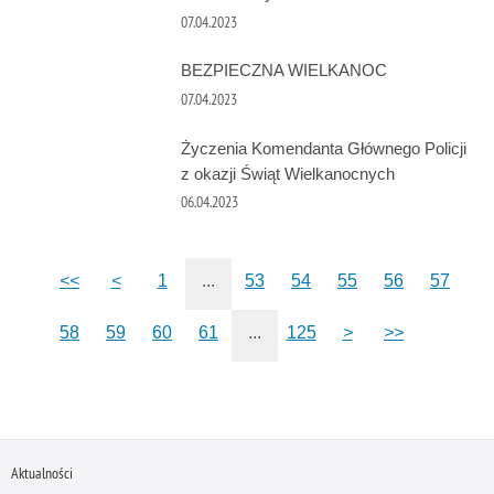
07.04.2023
BEZPIECZNA WIELKANOC
07.04.2023
Życzenia Komendanta Głównego Policji
z okazji Świąt Wielkanocnych
06.04.2023
<<
<
1
...
53
54
55
56
57
58
59
60
61
...
125
>
>>
Aktualności