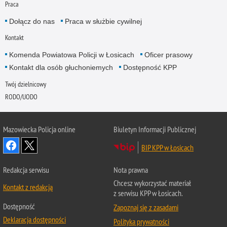
Praca
Dołącz do nas
Praca w służbie cywilnej
Kontakt
Komenda Powiatowa Policji w Łosicach
Oficer prasowy
Kontakt dla osób głuchoniemych
Dostępność KPP
Twój dzielnicowy
RODO/UODO
Mazowiecka Policja online
Biuletyn Informacji Publicznej
BIP KPP w Łosicach
Redakcja serwisu
Nota prawna
Chcesz wykorzystać materiał
Kontakt z redakcją
z serwisu KPP w Łosicach.
Dostępność
Zapoznaj się z zasadami
Deklaracja dostępności
Polityka prywatności