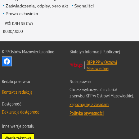
Zaświadczenia, odpisy, xero akt
Sygnaliści
Prawa człowieka
TWÓJ DZIELNICOWY
RODO/DODO
KPP Ostrów Mazowiecka online
Biuletyn Informacji Publicznej
BIP KPP w Ostrowi
Mazowieckiej
Redakcja serwisu
Nota prawna
Chcesz wykorzystać materiał
Kontakt z redakcją
z serwisu KPP w Ostrowi Mazowieckiej.
Dostępność
Zapoznaj się z zasadami
Deklaracja dostępności
Polityka prywatności
Inne wersje portalu
Wersja tekstowa