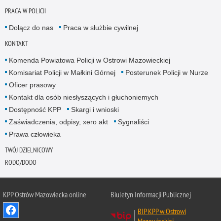
PRACA W POLICJI
Dołącz do nas
Praca w służbie cywilnej
KONTAKT
Komenda Powiatowa Policji w Ostrowi Mazowieckiej
Komisariat Policji w Małkini Górnej
Posterunek Policji w Nurze
Oficer prasowy
Kontakt dla osób niesłyszących i głuchoniemych
Dostępność KPP
Skargi i wnioski
Zaświadczenia, odpisy, xero akt
Sygnaliści
Prawa człowieka
TWÓJ DZIELNICOWY
RODO/DODO
KPP Ostrów Mazowiecka online
Biuletyn Informacji Publicznej
BIP KPP w Ostrowi
Mazowieckiej