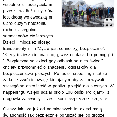
wspólnie z nauczycielami
przeszli wzdłuż ulicy która
jest drogą wojewódzką nr
627o dużym natężeniu
ruchu szczególnie
samochodów ciężarowych.
Dzieci i młodzież niosąc
transparenty m.in "Życie jest cenne, żyj bezpiecznie",
"Kiedy idziesz ciemną drogą, weź odblaski bo pomogą" i
" Bezpieczne są dzieci gdy odblask na nich świeci"
chciały przypomnieć o znaczeniu odblasków dla
bezpieczeństwa pieszych. Ponadto happening miał za
zadanie zwrócić uwagę kierującym aby zachowywali
szczególną ostrożność w pobliżu przejść dla pieszych. W
happeningu wzięło udział około 100 osób. Policjantki z
drogówki zapewniły uczestnikom bezpieczne przejście.
Cieszy fakt, że już od najmłodszych lat dzieci mają
świadomość jak bezpiecznie poruszać się po drodze.