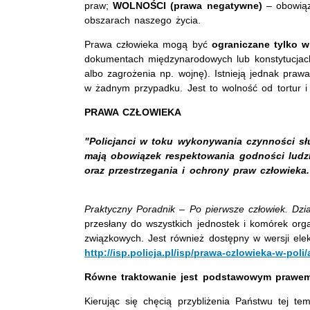
praw;
WOLNOŚCI (prawa negatywne)
– obowiąz
obszarach naszego życia.
Prawa człowieka mogą być
ograniczane tylko w
dokumentach międzynarodowych lub konstytucjach
albo zagrożenia np. wojnę). Istnieją jednak praw
w żadnym przypadku. Jest to wolność od tortur i
PRAWA CZŁOWIEKA
"Policjanci w toku wykonywania czynności s
mają obowiązek respektowania godności ludzk
oraz przestrzegania i ochrony praw człowieka.
Praktyczny Poradnik
–
Po pierwsze człowiek. Dzia
przesłany do wszystkich jednostek i komórek org
związkowych. Jest również dostępny w wersji elekt
http://isp.policja.pl/isp/prawa-czlowieka-w-poli
Równe traktowanie jest podstawowym prawem
Kierując się chęcią przybliżenia Państwu tej t