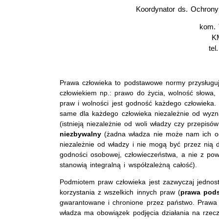
Koordynator ds. Ochron
kom. 
K
tel
Prawa człowieka to podstawowe normy przysługu
człowiekiem np.: prawo do życia, wolność słowa, 
praw i wolności jest godność każdego człowieka.
same dla każdego człowieka niezależnie od wyzna
(istnieją niezależnie od woli władzy czy przepis
niezbywalny
(żadna władza nie może nam ich od
niezależnie od władzy i nie mogą być przez nią 
godności osobowej, człowieczeństwa, a nie z pow
stanowią integralną i współzależną całość).
Podmiotem praw człowieka jest zazwyczaj jednost
korzystania z wszelkich innych praw (
prawa pod
gwarantowane i chronione przez państwo. Prawa 
władza ma obowiązek podjęcia działania na rzecz