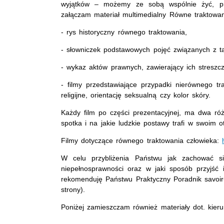
wyjątków – możemy ze sobą wspólnie żyć, pr
załączam materiał multimedialny Równe traktowan
- rys historyczny równego traktowania,
- słowniczek podstawowych pojęć związanych z t
- wykaz aktów prawnych, zawierający ich streszcz
- filmy przedstawiające przypadki nierównego t
religijne, orientację seksualną czy kolor skóry.
Każdy film po części prezentacyjnej, ma dwa ró
spotka i na jakie ludzkie postawy trafi w swoim o
Filmy dotyczące równego traktowania człowieka:
W celu przybliżenia Państwu jak zachować s
niepełnosprawności oraz w jaki sposób przyjść
rekomenduję Państwu Praktyczny Poradnik savoir
strony).
Poniżej zamieszczam również materiały dot. kieru