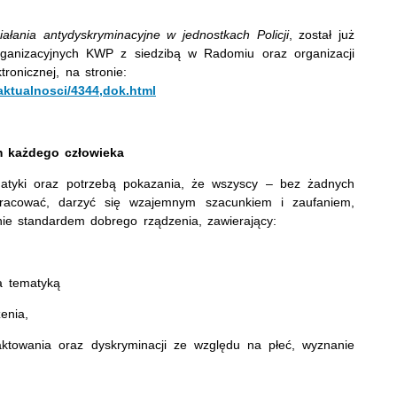
ałania antydyskryminacyjne w jednostkach Policji
, został już
rganizacyjnych KWP z siedzibą w Radomiu oraz organizacji
ronicznej, na stronie:
/aktualnosci/4344,dok.html
 każdego człowieka
ematyki oraz potrzebą pokazania, że wszyscy – bez żadnych
acować, darzyć się wzajemnym szacunkiem i zaufaniem,
ie standardem dobrego rządzenia, zawierający:
a tematyką
enia,
raktowania oraz dyskryminacji ze względu na płeć, wyznanie