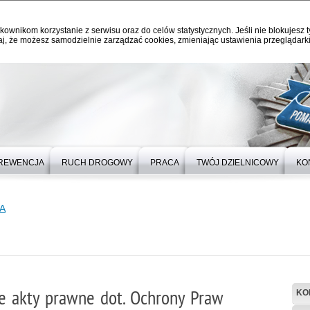
kownikom korzystanie z serwisu oraz do celów statystycznych. Jeśli nie blokujesz t
j, że możesz samodzielnie zarządzać cookies, zmieniając ustawienia przeglądarki
REWENCJA
RUCH DROGOWY
PRACA
TWÓJ DZIELNICOWY
KO
A
 akty prawne dot. Ochrony Praw
KO