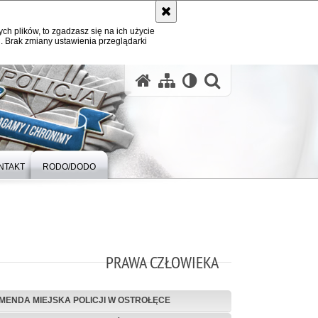
ych plików, to zgadzasz się na ich użycie
. Brak zmiany ustawienia przeglądarki
otwórz wysz
NTAKT
RODO/DODO
PRAWA CZŁOWIEKA
MENDA MIEJSKA POLICJI W OSTROŁĘCE