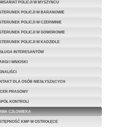
MISARIAT POLICJI W MYSZYŃCU
STERUNEK POLICJI W BARANOWIE
STERUNEK POLICJI W CZERWINIE
STERUNEK POLICJI W GOWOROWIE
STERUNEK POLICJI W KADZIDLE
SŁUGA INTERESANTÓW
ARGI I WNIOSKI
GNALIŚCI
NTAKT DLA OSÓB NIESŁYSZĄCYCH
ICER PRASOWY
SPÓŁ KONTROLI
AWA CZŁOWIEKA
STĘPNOŚĆ KMP W OSTROŁĘCE