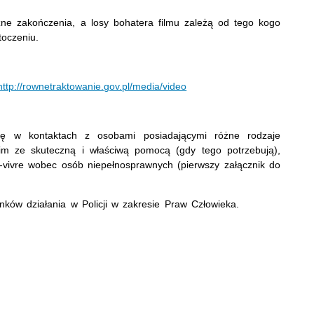
żne zakończenia, a losy bohatera filmu zależą od tego kogo
otoczeniu.
http://rownetraktowanie.gov.pl/media/video
ię w kontaktach z osobami posiadającymi różne rodzaje
 im ze skuteczną i właściwą pomocą (gdy tego potrzebują),
-vivre wobec osób niepełnosprawnych (pierwszy załącznik do
nków działania w Policji w zakresie Praw Człowieka.