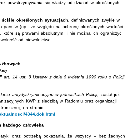
ek powstrzymywania się władzy od działań w określonych
 ściśle określonych sytuacjach
, definiowanych zwykle w
 państw (np.: ze względu na ochronę określonych wartości
a, które są prawami absolutnymi i nie można ich ograniczyć
 wolność od niewolnictwa.
łużbowych
iej
"
art. 14 ust. 3 Ustawy z dnia 6 kwietnia 1990 roku o Policji
łania antydyskryminacyjne w jednostkach Policji
, został już
anizacyjnych KWP z siedzibą w Radomiu oraz organizacji
ronicznej, na stronie:
/aktualnosci/4344,dok.html
 każdego człowieka
ematyki oraz potrzebą pokazania, że wszyscy – bez żadnych