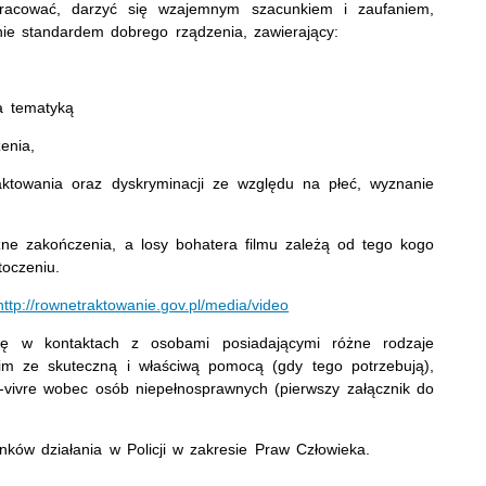
acować, darzyć się wzajemnym szacunkiem i zaufaniem,
ie standardem dobrego rządzenia, zawierający:
a tematyką
enia,
raktowania oraz dyskryminacji ze względu na płeć, wyznanie
żne zakończenia, a losy bohatera filmu zależą od tego kogo
toczeniu.
http://rownetraktowanie.gov.pl/media/video
ię w kontaktach z osobami posiadającymi różne rodzaje
 im ze skuteczną i właściwą pomocą (gdy tego potrzebują),
-vivre wobec osób niepełnosprawnych (pierwszy załącznik do
nków działania w Policji w zakresie Praw Człowieka.