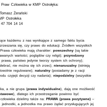
y Praw Człowieka w KMP Ostrołęka:
Tomasz Żerański
MP Ostrołeka
. 47 704 14 14
jące każdemu z nas wynikające z samego faktu bycia
zrzeszania się, czy prawo do edukacji. Źródłem wszystkich
 Prawa człowieka mają charakter:
powszechny
(są takie
wanych wartości, poglądów czy religii);
przyrodzony
ów prawa, państwo jedynie tworzy system ich ochrony);
ebrać, nie można się ich zrzec);
nienaruszalny
(istnieją
dowolnie regulowane);
naturalny
(posiadamy je z racji
odu czyjejś decyzji czy nadania);
niepodzielny
(wszystkie
ka, a nie grupa (
prawa indywidualne
), dają one możliwość
stawowe
), dlatego ich przestrzeganie powinno być
człowieka dzielimy także na:
PRAWA (prawa pozytywne)
–
 jednostki, a jednostka ma prawo żądać przysługujących jej