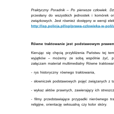
Praktyczny Poradnik
–
Po pierwsze człowiek. Dzi
przesłany do wszystkich jednostek i komórek o
związkowych. Jest również dostępny w wersji elekt
http://isp.policja.pl/isp/prawa-czlowieka-w-poli
Równe traktowanie jest podstawowym prawem
Kierując się chęcią przybliżenia Państwu tej t
wyjątków – możemy ze sobą wspólnie żyć, pr
załączam materiał multimedialny Równe traktowan
- rys historyczny równego traktowania,
- słowniczek podstawowych pojęć związanych z t
- wykaz aktów prawnych, zawierający ich streszcz
- filmy przedstawiające przypadki nierównego t
religijne, orientację seksualną czy kolor skóry.