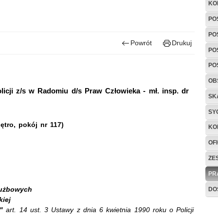
KO
PO
PO
Powrót
Drukuj
PO
PO
OB
cji z/s w Radomiu d/s Praw Człowieka - mł. insp. dr
SK
SY
ętro, pokój nr 117)
KO
OF
ZE
PR
łużbowych
DO
iej
"
art. 14 ust. 3 Ustawy z dnia 6 kwietnia 1990 roku o Policji