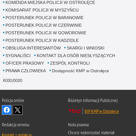
KOMENDA MIEJSKA POLICJI W OSTROŁĘCE
KOMISARIAT POLICJI W MYSZYŃCU
POSTERUNEK POLICJI W BARANOWIE
POSTERUNEK POLICJI W CZERWINIE
POSTERUNEK POLICJI W GOWOROWIE
POSTERUNEK POLICJI W KADZIDLE
OBSŁUGA INTERESANTÓW
SKARGI I WNIOSKI
SYGNALIŚCI
KONTAKT DLA OSÓB NIESŁYSZĄCYCH
OFICER PRASOWY
ZESPÓŁ KONTROLI
PRAWA CZŁOWIEKA
Dostępność KMP w Ostrołęce
RODO/DODO
Policja online
Biuletyn Informacji Publicznej
BIP KMP w Ostrołęce
Redakcja serwisu
Nota prawna
Chcesz wykorzystać materiał
Kontakt z redakcją