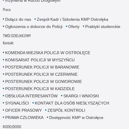
Inżynieria w Ruchu Drogowym
Praca
Dołącz do nas
Zespół Kadr i Szkolenia KMP Ostrolęka
Ogłoszenia o doborze do Policji
Oferty
Praktyki studenckie
TWÓJ DZIELNICOWY
Kontakt
KOMENDA MIEJSKA POLICJI W OSTROŁĘCE
KOMISARIAT POLICJI W MYSZYŃCU
POSTERUNEK POLICJI W BARANOWIE
POSTERUNEK POLICJI W CZERWINIE
POSTERUNEK POLICJI W GOWOROWIE
POSTERUNEK POLICJI W KADZIDLE
OBSŁUGA INTERESANTÓW
SKARGI I WNIOSKI
SYGNALIŚCI
KONTAKT DLA OSÓB NIESŁYSZĄCYCH
OFICER PRASOWY
ZESPÓŁ KONTROLI
PRAWA CZŁOWIEKA
Dostępność KMP w Ostrołęce
RODO/DODO