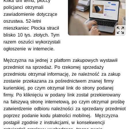
Kilka dni temu, płoccy
policjanci otrzymali
zawiadomienie dotyczące
oszustwa. 52-letni
mieszkaniec Płocka stracił
blisko 10 tys. złotych. Tym
razem oszuści wykorzystali
ogłoszenie w internecie.
Mężczyzna na jednej z platform zakupowych wystawił
przedmiot na sprzedaż. Po rzekomej sprzedaży
przedmiotu otrzymał informację, że należność za zakup
zostanie przekazana za pośrednictwem znanej firmy
kurierskiej, po czym otrzymał link do strony podanej
firmy. Po kliknięciu w podany link został przekierowany
na fałszywą stronę internetową, po czym otrzymał prośbę
zatwierdzenie odbioru należności za sprzedany przedmiot
poprzez podanie kodu płatności mobilnej. Mężczyzna
postąpił zgodnie z instrukcjami, w konsekwencji