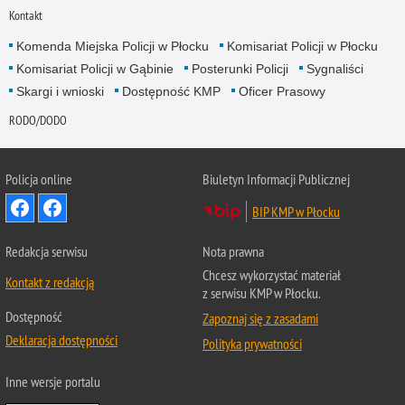
Kontakt
Komenda Miejska Policji w Płocku
Komisariat Policji w Płocku
Komisariat Policji w Gąbinie
Posterunki Policji
Sygnaliści
Skargi i wnioski
Dostępność KMP
Oficer Prasowy
RODO/DODO
Policja online
Biuletyn Informacji Publicznej
BIP KMP w Płocku
Redakcja serwisu
Nota prawna
Chcesz wykorzystać materiał
Kontakt z redakcją
z serwisu KMP w Płocku.
Dostępność
Zapoznaj się z zasadami
Deklaracja dostępności
Polityka prywatności
Inne wersje portalu