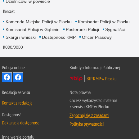
Dzielnicowi w powiecie
Kontakt
Komenda Miejska Policji w Płocku
Komisariat Policji w Płocku
Komisariat Policji w Gąbinie
Posterunki Policji
Sygnaliści
Skargi i wnioski
Dostępność KMP
Oficer Prasowy
RODO/DODO
Policja online
Biuletyn Informacji Publicznej
BIP KMP w Płocku
Redakcja serwisu
Nota prawna
Chcesz wykorzystać materiał
Kontakt z redakcją
z serwisu KMP w Płocku.
Dostępność
Zapoznaj się z zasadami
Deklaracja dostępności
Polityka prywatności
Inne wersje portalu