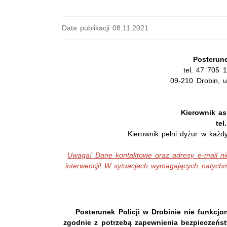
Data publikacji 08.11.2021
Posterune
tel. 47 705 
09-210 Drobin, u
Kierownik as
tel
Kierownik pełni dyżur w każd
Uwaga! Dane kontaktowe oraz adresy e-mail nie
interwencji! W sytuacjach wymagających natychm
Posterunek Policji w Drobinie nie funkc
zgodnie z potrzebą zapewnienia bezpieczeńst