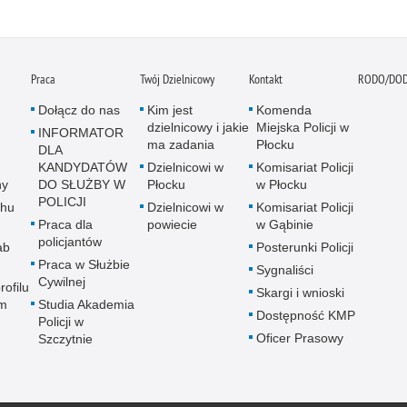
Praca
Twój Dzielnicowy
Kontakt
RODO/DO
Dołącz do nas
Kim jest
Komenda
dzielnicowy i jakie
Miejska Policji w
INFORMATOR
ma zadania
Płocku
DLA
KANDYDATÓW
Dzielnicowi w
Komisariat Policji
ny
DO SŁUŻBY W
Płocku
w Płocku
POLICJI
chu
Dzielnicowi w
Komisariat Policji
Praca dla
powiecie
w Gąbinie
policjantów
ab
Posterunki Policji
Praca w Służbie
Sygnaliści
Cywilnej
rofilu
Skargi i wnioski
m
Studia Akademia
Dostępność KMP
Policji w
Oficer Prasowy
Szczytnie