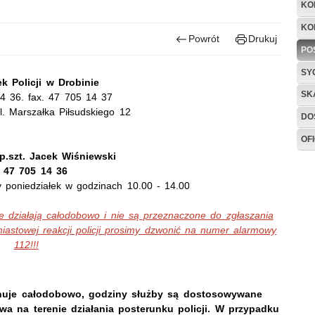
KO
KO
Powrót
Drukuj
PO
SY
k Policji w Drobinie
SK
14 36. fax. 47 705 14 37
l. Marszałka Piłsudskiego 12
DO
OF
p.szt. Jacek Wiśniewski
. 47 705 14 36
y poniedziałek w godzinach 10.00 - 14.00
 działają całodobowo i nie są przeznaczone do zgłaszania
iastowej reakcji policji prosimy dzwonić na numer alarmowy
112!!!
jonuje całodobowo, godziny służby są dostosowywane
wa na terenie działania posterunku policji. W przypadku