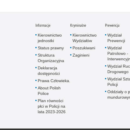
Informacje
Kryminalne
Prewencja
Kierownictwo
Kierownictwo
Wydział
jednostki
Wydziałów
Prewencji
Status prawny
Poszukiwani
Wydział
Patrolowo -
Struktura
Zaginieni
Interwencyj
Organizacyjna
Wydział Ru
Deklaracja
Drogowego
dostępności
Wydział Szt
Prawa Człowieka.
Policji
About Polish
Oddziały o p
Police
mundurowy
Plan równości
płci w Policji na
lata 2023-2026