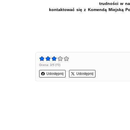
trudności w na
kontaktować się z Komendą Miejską Poli
Ocena: 3/5 (70)
Udostępnij
Udostępnij