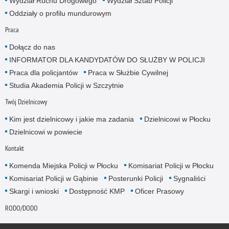
Wydział Ruchu Drogowego
Wydział Sztab Policji
Oddziały o profilu mundurowym
Praca
Dołącz do nas
INFORMATOR DLA KANDYDATÓW DO SŁUŻBY W POLICJI
Praca dla policjantów
Praca w Służbie Cywilnej
Studia Akademia Policji w Szczytnie
Twój Dzielnicowy
Kim jest dzielnicowy i jakie ma zadania
Dzielnicowi w Płocku
Dzielnicowi w powiecie
Kontakt
Komenda Miejska Policji w Płocku
Komisariat Policji w Płocku
Komisariat Policji w Gąbinie
Posterunki Policji
Sygnaliści
Skargi i wnioski
Dostępność KMP
Oficer Prasowy
RODO/DODO