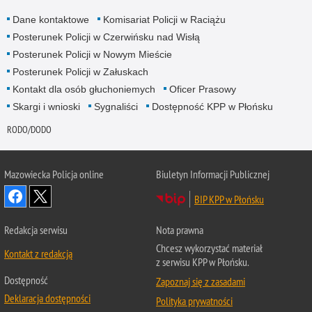
Dane kontaktowe
Komisariat Policji w Raciążu
Posterunek Policji w Czerwińsku nad Wisłą
Posterunek Policji w Nowym Mieście
Posterunek Policji w Załuskach
Kontakt dla osób głuchoniemych
Oficer Prasowy
Skargi i wnioski
Sygnaliści
Dostępność KPP w Płońsku
RODO/DODO
Mazowiecka Policja online
Biuletyn Informacji Publicznej
BIP KPP w Płońsku
Redakcja serwisu
Nota prawna
Chcesz wykorzystać materiał
Kontakt z redakcją
z serwisu KPP w Płońsku.
Dostępność
Zapoznaj się z zasadami
Deklaracja dostępności
Polityka prywatności