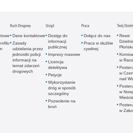
Ruch Drogowy
Urząd
Praca
Twój Dziel
ktowe
Dane kontaktowe
Dostęp do
Dołącz do nas
Rewir
informacji
Dzieln
rofilu
Zasady
Praca w służbie
publicznej
Płońsk
m
udzielania przez
cywilnej
jednostki policji
Imprezy masowe
Komisar
informacji na
w Raci
Licencja
temat zdarzeń
detektywa
Posteru
drogowych
w Czer
Petycje
nad Wi
Wykorzystanie
Posteru
dróg w sposób
w Now
szczególny
Mieści
Pozwolenie na
Posteru
broń
w Zału