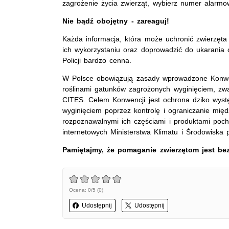
zagrożenie życia zwierząt, wybierz numer alarmo
Nie bądź obojętny - zareaguj!
Każda informacja, która może uchronić zwierzęta
ich wykorzystaniu oraz doprowadzić do ukarania o
Policji bardzo cenna.
W Polsce obowiązują zasady wprowadzone Konwen
roślinami gatunków zagrożonych wyginięciem, z
CITES.
Celem Konwencji jest ochrona dziko wystę
wyginięciem poprzez kontrolę i ograniczanie międ
rozpoznawalnymi ich częściami i produktami poch
internetowych Ministerstwa Klimatu i Środowiska
Pamiętajmy, że pomaganie zwierzętom jest be
Ocena: 0/5 (0)
Udostępnij
Udostępnij