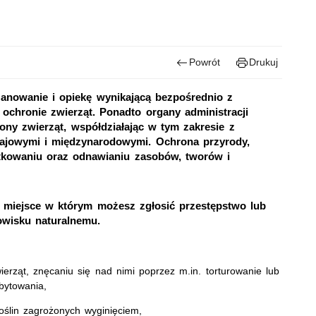
Powrót
Drukuj
anowanie i opiekę wynikającą bezpośrednio z
 ochronie zwierząt. Ponadto organy administracji
ony zwierząt, współdziałając w tym zakresie z
krajowymi i międzynarodowymi. Ochrona przyrody,
kowaniu oraz odnawianiu zasobów, tworów i
li miejsce w którym możesz zgłosić przestępstwo lub
owisku naturalnemu.
erząt, znęcaniu się nad nimi poprzez m.in. torturowanie lub
bytowania,
oślin zagrożonych wyginięciem,