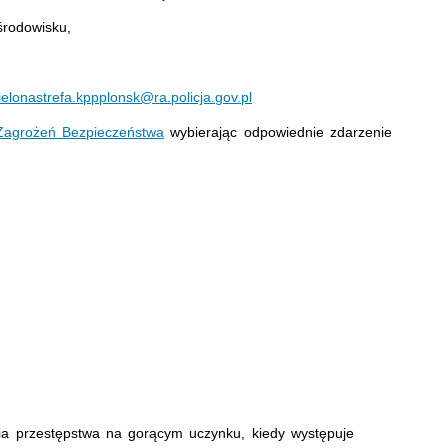
środowisku,
ielonastrefa.kppplonsk@ra.policja.gov.pl
agrożeń Bezpieczeństwa
wybierając odpowiednie zdarzenie
ia przestępstwa na gorącym uczynku, kiedy występuje