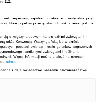
wy 112.
 przed cierpieniem, zapobiec popełnieniu przestępstwa przy
sób, które popełniły przestępstwo lub wykroczenie, jest dla
cją o międzynarodowym handlu dzikimi zwierzętami i
waną także Konwencją Waszyngtońską lub w skrócie
pujących populacji zwierząt i roślin gatunków zagrożonych
zynarodowego handlu tymi zwierzętami i roślinami,
odnymi. Więcej informacji można znaleźć na stronach
 pod
adresem
.
zcenne i daje świadectwo naszemu człowieczeństwu...