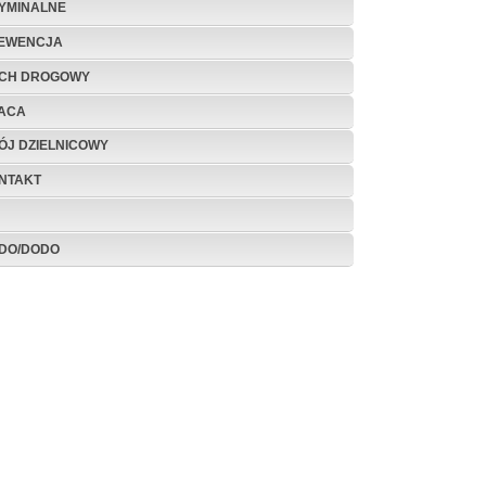
YMINALNE
EWENCJA
CH DROGOWY
ACA
ÓJ DZIELNICOWY
NTAKT
DO/DODO