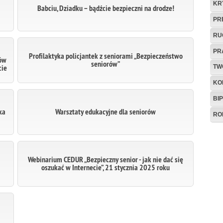
KR
Babciu, Dziadku – bądźcie bezpieczni na drodze!
PR
RU
PR
Profilaktyka policjantek z seniorami „Bezpieczeństwo
bów
seniorów”
cie
TW
KO
BIP
ka
Warsztaty edukacyjne dla seniorów
RO
Webinarium CEDUR „Bezpieczny senior - jak nie dać się
oszukać w Internecie”, 21 stycznia 2025 roku