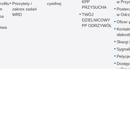
KPP
w Przy
rofilu
Priorytety i
cywilnej
PRZYSUCHA
m
zakres zadań
Posteru
WRD
TWÓJ
w Odrz
pa
DZIELNICOWY
Oficer
PP ODRZYWÓŁ
stwa
Kontak
słabos
Skargi 
Sygnali
Petycje
Dostęp
w Przy
 Publicznej
Redakcja serwisu
Nota prawna
Chcesz wykorzystać m
Kontakt z redakcją
w Przysusze
z serwisu KPP w Przy
Dostępność
Zapoznaj się z zasad
Deklaracja dostępności
Polityka prywatności