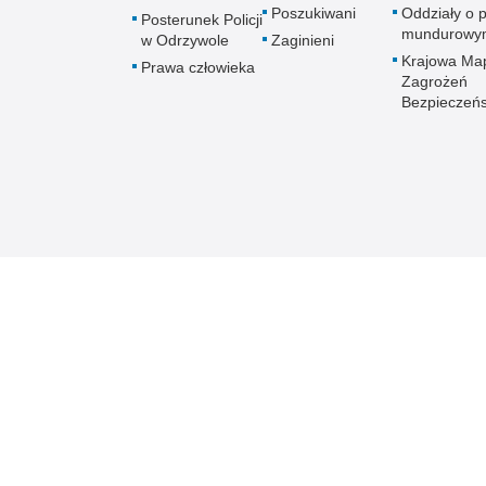
Poszukiwani
Oddziały o p
Posterunek Policji
mundurowy
w Odrzywole
Zaginieni
Krajowa Ma
Prawa człowieka
Zagrożeń
Bezpieczeń
Mazowiecka Policja online
Biuletyn Informacji
BIP KPP 