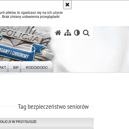
ych plików, to zgadzasz się na ich użycie
. Brak zmiany ustawienia przeglądarki
otwórz wysz
AKT
BIP
RODO/DODO
Tag bezpieczeństwo seniorów
POLICJI W PRZYSUSZE