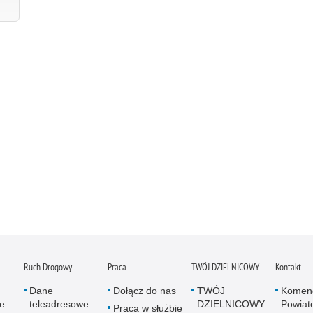
Ruch Drogowy
Praca
TWÓJ DZIELNICOWY
Kontakt
Dane
Dołącz do nas
TWÓJ
Komen
e
teleadresowe
DZIELNICOWY
Powiato
Praca w służbie