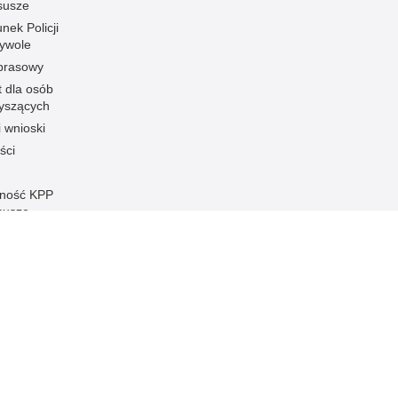
susze
nek Policji
ywole
 prasowy
t dla osób
łyszących
i wnioski
ści
ność KPP
susze
Inne wersje portalu
ateriał
Wersja tekstowa
susze.
ami