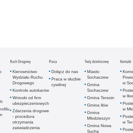
Ruch Drogowy
Praca
Twój dzielnicowy
Kontakt
o
Kierownictwo
Dołącz do nas
Miasto
Kome
Wydziału Ruchu
Sochaczew
Powia
Praca w służbie
Drogowego
w So
cywilnej
Gmina
Kontrole autokarów
Sochaczew
Poste
w Iło
Wnioski od firm
Gmina Teresin
ch
ubezpieczeniowych
Poste
Gmina Iłów
rofilu
w Mło
Zdarzenia drogowe
Gmina
m
- procedura
Poste
Młodzieszyn
otrzymania
w Ter
Gmina Nowa
zaświadczenia
Poste
Sucha