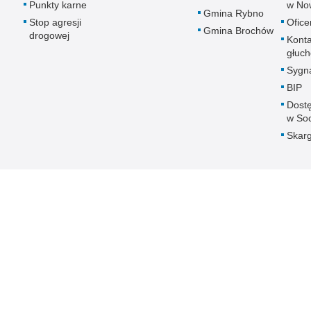
Punkty karne
w No
Gmina Rybno
Stop agresji
Ofice
Gmina Brochów
drogowej
Konta
głuc
Sygna
BIP
Dost
w So
Skarg
 Publicznej
Redakcja serwisu
Nota prawna
Chcesz wykorzystać m
Kontakt z redakcją
w Sochaczewie
z serwisu KPP w Soc
Dostępność
Zapoznaj się z zasad
Deklaracja dostępności
Polityka prywatności