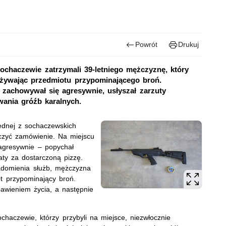
Powrót
Drukuj
ochaczewie zatrzymali 39-letniego mężczyznę, który
używając przedmiotu przypominającego broń.
i zachowywał się agresywnie, usłyszał zarzuty
owania gróźb karalnych.
ednej z sochaczewskich
rczyć zamówienie. Na miejscu
agresywnie – popychał
aty za dostarczoną pizzę.
domienia służb, mężczyzna
t przypominający broń.
awieniem życia, a następnie
haczewie, którzy przybyli na miejsce, niezwłocznie