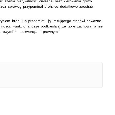
aruszenia nietykalności cielesnej oraz kierowania gróźb
y przez sprawcę przypominał broń, co dodatkowo zaostrza
życiem broni lub przedmiotu ją imitującego stanowi poważne
lności. Funkcjonariusze podkreślają, że takie zachowania nie
surowymi konsekwencjami prawnymi.