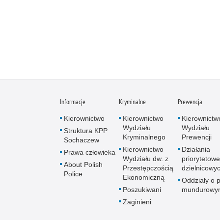
Informacje
Kryminalne
Prewencja
Kierownictwo
Kierownictwo
Kierownictw
Wydziału
Wydziału
Struktura KPP
Kryminalnego
Prewencji
Sochaczew
Kierownictwo
Działania
Prawa człowieka
Wydziału dw. z
priorytetowe
About Polish
Przestępczością
dzielnicowy
Police
Ekonomiczną
Oddziały o p
Poszukiwani
mundurowy
Zaginieni