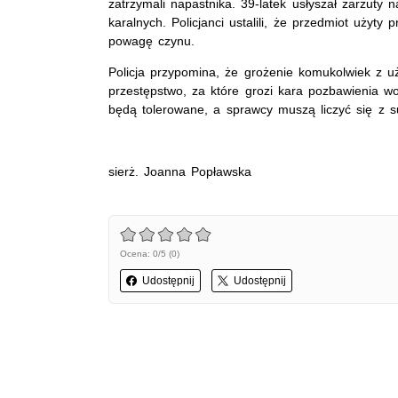
zatrzymali napastnika. 39-latek usłyszał zarzuty n
karalnych. Policjanci ustalili, że przedmiot użyt
powagę czynu.
Policja przypomina, że grożenie komukolwiek z u
przestępstwo, za które grozi kara pozbawienia wo
będą tolerowane, a sprawcy muszą liczyć się z 
sierż. Joanna Popławska
Ocena: 0/5 (0)
Udostępnij
Udostępnij