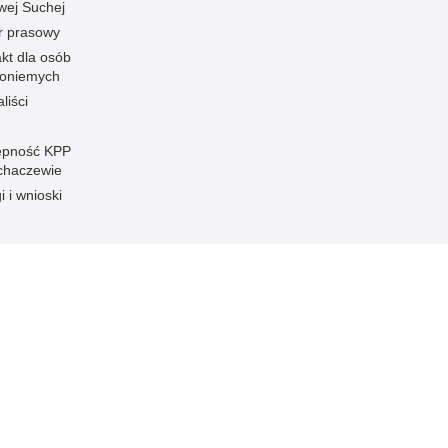
wej Suchej
r prasowy
kt dla osób
honiemych
liści
ępność KPP
chaczewie
i i wnioski
Inne wersje portalu
ateriał
Wersja tekstowa
haczewie.
ami