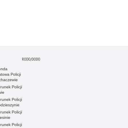
RODO/DODO
nda
towa Policji
chaczewie
runek Policji
wie
runek Policji
dzieszynie
runek Policji
esinie
runek Policji