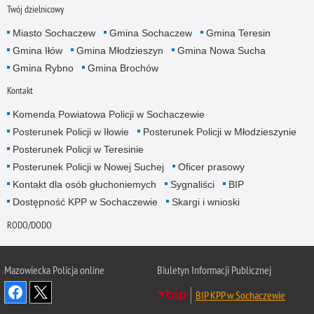
Twój dzielnicowy
Miasto Sochaczew
Gmina Sochaczew
Gmina Teresin
Gmina Iłów
Gmina Młodzieszyn
Gmina Nowa Sucha
Gmina Rybno
Gmina Brochów
Kontakt
Komenda Powiatowa Policji w Sochaczewie
Posterunek Policji w Iłowie
Posterunek Policji w Młodzieszynie
Posterunek Policji w Teresinie
Posterunek Policji w Nowej Suchej
Oficer prasowy
Kontakt dla osób głuchoniemych
Sygnaliści
BIP
Dostępność KPP w Sochaczewie
Skargi i wnioski
RODO/DODO
Mazowiecka Policja online
Biuletyn Informacji Publicznej
BIP KPP w Sochaczewie