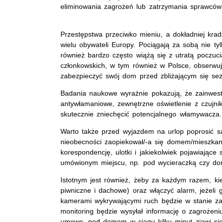
eliminowania zagrożeń lub zatrzymania sprawcó
Przestępstwa przeciwko mieniu, a dokładniej kra
wielu obywateli Europy. Pociągają za sobą nie tylk
również bardzo często wiążą się z utratą poczuc
członkowskich, w tym również w Polsce, obserwuje
zabezpieczyć swój dom przed zbliżającym się s
Badania naukowe wyraźnie pokazują, że zainwest
antywłamaniowe, zewnętrzne oświetlenie z czujni
skutecznie zniechęcić potencjalnego włamywacza.
Warto także przed wyjazdem na urlop poprosić s
nieobecności zaopiekował/-a się domem/mieszkani
korespondencję, ulotki i jakiekolwiek pojawiające
umówionym miejscu, np. pod wycieraczką czy don
Istotnym jest również, żeby za każdym razem, k
piwniczne i dachowe) oraz włączyć alarm, jeżeli
kamerami wykrywającymi ruch będzie w stanie zaw
monitoring będzie wysyłał informację o zagrożeni
umowę, pod domem w ciągu kilku minut zjawi się