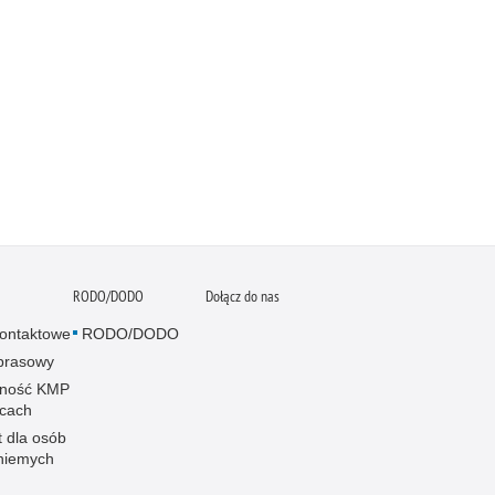
RODO/DODO
Dołącz do nas
ontaktowe
RODO/DODO
 prasowy
pność KMP
lcach
t dla osób
niemych