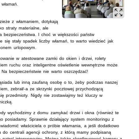
w włamań.
dzieże z włamaniem, dotykają
o straty materialne, ale
ia bezpieczeństwa. I choć w większości państw
 się stały spadek liczby włamań, to warto wiedzieć jak
ezonem urlopowym.
owanie w atestowane zamki do okien i drzwi, rolety
kiem ruchu oraz inteligentne oświetlenie wewnętrzne może
 Na bezpieczeństwie nie warto oszczędzać!
ąsiada lub inną zaufaną osobę o to, żeby podczas naszej
em, zebrał/-a ze skrzynki pocztowej przychodzącą
 się przedmioty. Nigdy nie zostawiajmy też kluczy w
iczką.
iedy wychodzimy z domu zamykać drzwi i okna (również te
 go posiadamy. Sprawnie działający system monitoringu z
iadomić właściciela o próbie włamania, a jeśli dodatkowo
u do centrali agencji ochrony, z którą mamy podpisaną
 patrol interwencyjny. Można także skonfigurować kamery z