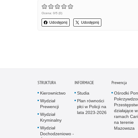
Ocena: 0/5 (0)
Udostępnij
Udostępnij
STRUKTURA
INFORMACJE
Prewencja
Kierownictwo
Studia
Ośrodki Po
Pokrzywdz
Wydział
Plan równości
Przestępst
Prewencji
płci w Policji na
działające w
lata 2023-2026
Wydział
ramach Cari
Kryminalny
na terenie
Wydział
Mazowsza
Dochodzeniowo -