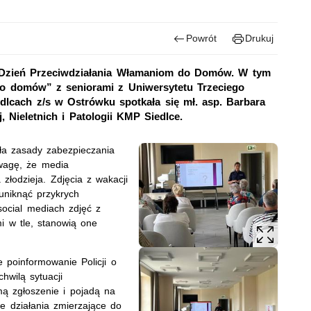
Powrót
Drukuj
i Dzień Przeciwdziałania Włamaniom do Domów. W tym
o domów” z seniorami z Uniwersytetu Trzeciego
lcach z/s w Ostrówku spotkała się mł. asp. Barbara
, Nieletnich i Patologii KMP Siedlce.
ła zasady zabezpieczania
wagę, że media
złodzieja. Zdjęcia z wakacji
uniknąć przykrych
ocial mediach zdjęć z
 w tle, stanowią one
 poinformowanie Policji o
hwilą sytuacji
mą zgłoszenie i pojadą na
e działania zmierzające do