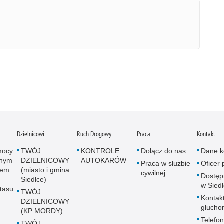
Dzielnicowi
Ruch Drogowy
Praca
Kontakt
mocy
TWÓJ
KONTROLE
Dołącz do nas
Dane k
onym
DZIELNICOWY
AUTOKARÓW
Praca w służbie
Oficer
wem
(miasto i gmina
cywilnej
Dostę
Siedlce)
w Sied
tasu
TWÓJ
Kontak
DZIELNICOWY
głucho
(KP MORDY)
Telefon
TWÓJ