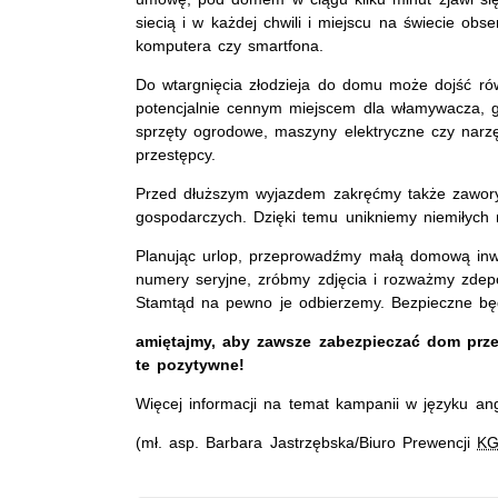
siecią i w każdej chwili i miejscu na świecie o
komputera czy smartfona.
Do wtargnięcia złodzieja do domu może dojść r
potencjalnie cennym miejscem dla włamywacza, 
sprzęty ogrodowe, maszyny elektryczne czy nar
przestępcy.
Przed dłuższym wyjazdem zakręćmy także zawor
gospodarczych. Dzięki temu unikniemy niemiłych 
Planując urlop, przeprowadźmy małą domową inw
numery seryjne, zróbmy zdjęcia i rozważmy zdep
Stamtąd na pewno je odbierzemy. Bezpieczne bę
amiętajmy, aby zawsze zabezpieczać dom prz
te pozytywne!
Więcej informacji na temat kampanii w języku an
(mł. asp. Barbara Jastrzębska/Biuro Prewencji
K