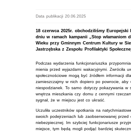
Data publikacji 20.06.2025
18 czerwca 2025r. obchodziliśmy Europejsk
dniu w ramach kampanii „Stop włamaniom d
Wieku przy Gminnym Centrum Kultury w Sied
Jastrzębska z Zespołu Profilaktyki Społecznej
Podczas wydarzenia funkcjonariuszka przypomnia
mienia przed wyjazdami wakacyjnymi. Zwróciła u
społecznościowe mogą być źródłem informacji dla 
zamieszczajmy w nich dopiero po powrocie, aby 
niespodzianek. To samo dotyczy pokazywania w s
wnętrza mieszkania czy domu z cennymi rzeczami
sygnał, że w miejscu jest co ukraść.
Uczuliła uczestników spotkania na natychmiastowe
swoich podejrzeniach lub zaobserwowanej przed c
niebezpiecznej. Im szybciej funkcjonariusze przyj
miejsce, tym będą mogli podjąć bardziej skuteczn