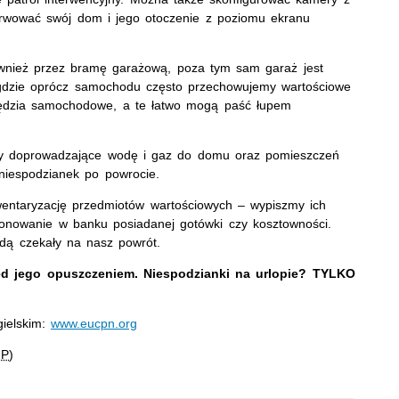
bserwować swój dom i jego otoczenie z poziomu ekranu
ównież przez bramę garażową, poza tym sam garaż jest
gdzie oprócz samochodu często przechowujemy wartościowe
zędzia samochodowe, a te łatwo mogą paść łupem
y doprowadzające wodę i gaz do domu oraz pomieszczeń
niespodzianek po powrocie.
entaryzację przedmiotów wartościowych – wypiszmy ich
onowanie w banku posiadanej gotówki czy kosztowności.
dą czekały na nasz powrót.
ed jego opuszczeniem. Niespodzianki na urlopie? TYLKO
gielskim:
www.eucpn.org
GP
)