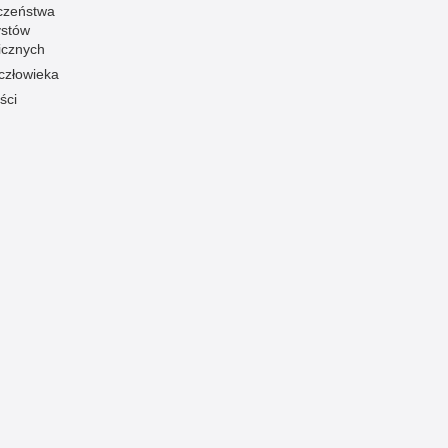
czeństwa
ystów
icznych
człowieka
ści