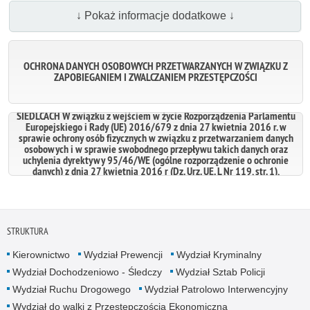
↓ Pokaż informacje dodatkowe ↓
OCHRONA DANYCH OSOBOWYCH PRZETWARZANYCH W ZWIĄZKU Z
ZAPOBIEGANIEM I ZWALCZANIEM PRZESTĘPCZOŚCI
DANE OSOBOWE PRZETWARZANE W TRYBIE RODO W KMP W
SIEDLCACH W związku z wejściem w życie Rozporządzenia Parlamentu
Europejskiego i Rady (UE) 2016/679 z dnia 27 kwietnia 2016 r. w
sprawie ochrony osób fizycznych w związku z przetwarzaniem danych
osobowych i w sprawie swobodnego przepływu takich danych oraz
uchylenia dyrektywy 95/46/WE (ogólne rozporządzenie o ochronie
danych) z dnia 27 kwietnia 2016 r (Dz. Urz. UE. L Nr 119, str. 1),
zwanego dalej „RODO”, dochowując warunków w nim zawartych inform
STRUKTURA
Kierownictwo
Wydział Prewencji
Wydział Kryminalny
Wydział Dochodzeniowo - Śledczy
Wydział Sztab Policji
Wydział Ruchu Drogowego
Wydział Patrolowo Interwencyjny
Wydział do walki z Przestępczością Ekonomiczną