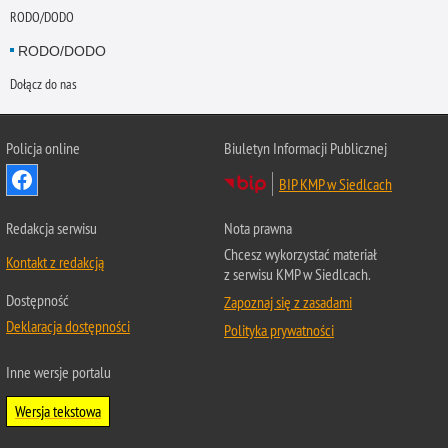
RODO/DODO
RODO/DODO
Dołącz do nas
Policja online
Biuletyn Informacji Publicznej
BIP KMP w Siedlcach
Redakcja serwisu
Nota prawna
Chcesz wykorzystać materiał
Kontakt z redakcją
z serwisu KMP w Siedlcach.
Dostępność
Zapoznaj się z zasadami
Deklaracja dostępności
Polityka prywatności
Inne wersje portalu
Wersja tekstowa